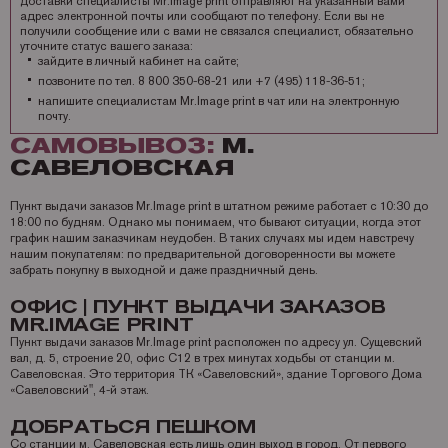
доставки специалисты Mr.Image print отправляют на указанный вами
адрес электронной почты или сообщают по телефону. Если вы не
Запчасти для OKI
Мониторы
Lexmark
Аналоги Lexmark
Фотобумага Kodak для струйных принтеров
Пленка для ламинирования Корея
Принтеры Epson
получили сообщение или с вами не связался специалист, обязательно
уточните статус вашего заказа:
Запчасти для Samsung
Другое
OCE
Аналоги Oki
Фотобумага Lomond и пленки для струйных принтеров
Принтеры Hewllet Packard
Мониторы HP
зайдите в личный кабинет на сайте;
позвоните по тел. 8 800 350-68-21 или +7 (495) 118-36-51;
Запчасти для Toshiba
OKI
Аналоги Panasonic
Принтеры Lexmark
напишите специалистам Mr.Image print в чат или на электронную
почту.
Запчасти для Xerox
Panasonic
Аналоги Pantum
Принтеры OKI
САМОВЫВОЗ:
М.
Pantum
Аналоги Ricoh
Принтеры Panasonic
САВЕЛОВСКАЯ
Ricoh
Аналоги Samsung
Принтеры Ricoh
Пункт выдачи заказов Mr.Image print в штатном режиме работает с 10:30 до
18:00 по будням. Однако мы понимаем, что бывают ситуации, когда этот
Samsung
Аналоги Sharp
Принтеры Samsung
график нашим заказчикам неудобен. В таких случаях мы идем навстречу
нашим покупателям: по предварительной договоренности вы можете
Sharp
Аналоги Xerox
Принтеры Sharp
забрать покупку в выходной и даже праздничный день.
Toshiba
Принтеры XEROX
ОФИС | ПУНКТ ВЫДАЧИ ЗАКАЗОВ
MR.IMAGE PRINT
Xerox
Факсы Panasonic
Пункт выдачи заказов Mr.Image print расположен по адресу ул. Сущевский
Катюша
Принтеры Kyocera
вал, д. 5, строение 20, офис С12 в трех минутах ходьбы от станции м.
Савеловская. Это территория ТК «Савеловский», здание Торгового Дома
«Савеловский", 4-й этаж.
ДОБРАТЬСЯ ПЕШКОМ
Со станции м. Савеловская есть лишь один выход в город. От первого