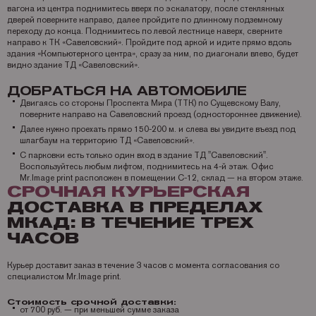
вагона из центра поднимитесь вверх по эскалатору, после стеклянных
дверей поверните направо, далее пройдите по длинному подземному
переходу до конца. Поднимитесь по левой лестнице наверх, сверните
направо к ТК «Савеловский». Пройдите под аркой и идите прямо вдоль
здания «Компьютерного центра», сразу за ним, по диагонали влево, будет
видно здание ТД «Савеловский».
ДОБРАТЬСЯ НА АВТОМОБИЛЕ
Двигаясь со стороны Проспекта Мира (ТТК) по Сущевскому Валу,
поверните направо на Савеловский проезд (одностороннее движение).
Далее нужно проехать прямо 150-200 м. и слева вы увидите въезд под
шлагбаум на территорию ТД «Савеловский».
С парковки есть только один вход в здание ТД "Савеловский".
Воспользуйтесь любым лифтом, поднимитесь на 4-й этаж. Офис
Mr.Image print расположен в помещении С-12, склад — на втором этаже.
СРОЧНАЯ КУРЬЕРСКАЯ
ДОСТАВКА В ПРЕДЕЛАХ
МКАД: В ТЕЧЕНИЕ ТРЕХ
ЧАСОВ
Курьер доставит заказ в течение 3 часов с момента согласования со
специалистом Mr.Image print.
Стоимость срочной доставки:
от 700 руб. — при меньшей сумме заказа