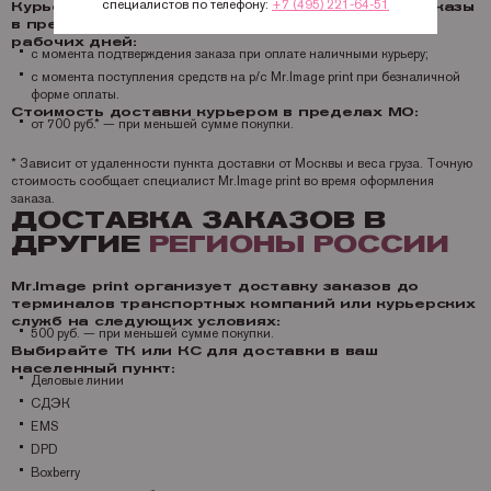
специалистов по телефону:
+7 (495) 221-64-51
Курьерская служба Mr.Image print доставляет заказы
в пределах Московской области в течение 4
рабочих дней:
с момента подтверждения заказа при оплате наличными курьеру;
с момента поступления средств на р/с Mr.Image print при безналичной
форме оплаты.
Стоимость доставки курьером в пределах МО:
от 700 руб.* — при меньшей сумме покупки.
* Зависит от удаленности пункта доставки от Москвы и веса груза. Точную
стоимость сообщает специалист Mr.Image print во время оформления
заказа.
ДОСТАВКА ЗАКАЗОВ В
ДРУГИЕ
РЕГИОНЫ РОССИИ
Mr.Image print организует доставку заказов до
терминалов транспортных компаний или курьерских
служб на следующих условиях:
500 руб. — при меньшей сумме покупки.
Выбирайте ТК или КС для доставки в ваш
населенный пункт:
Деловые линии
СДЭК
EMS
DPD
Boxberry