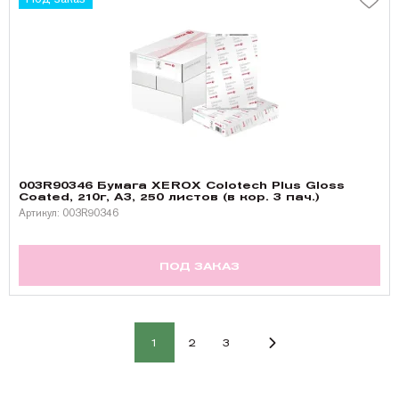
003R90346 Бумага XEROX Colotech Plus Gloss
Coated, 210г, A3, 250 листов (в кор. 3 пач.)
Артикул: 003R90346
ПОД ЗАКАЗ
1
2
3