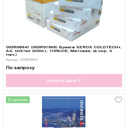
003R98847 (003R97958) Бумага XEROX COLOTECH+,
A4, 120г/м2 (500л.), 170%CIE, Матовая, (в кор. 4
пач.)
Артикул: 003R98847
По запросу
УЗНАТЬ ЦЕНУ
В наличии