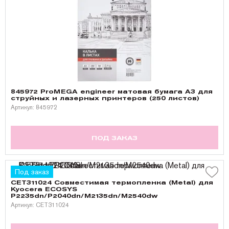
845972 ProMEGA engineer матовая бумага А3 для
струйных и лазерных принтеров (250 листов)
Артикул: 845972
ПОД ЗАКАЗ
Под заказ
CET311024 Совместимая термопленка (Metal) для
Kyocera ECOSYS
P2235dn/P2040dn/M2135dn/M2540dw
Артикул: CET311024