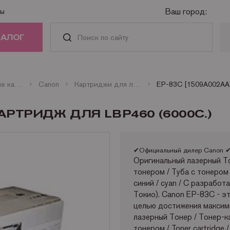
Ваш город:
ты
ТАЛОГ
РИДЖИ
Оригинальные картриджи
Canon
Картриджи для лазерных принтеров и факсов Canon
АСТИ И
КАРТРИДЖ ДЛЯ LBP460 (6000C.)
АДЛЕЖНОСТИ
ГА
✔Официальный дилер Canon ✔
Оригинальный лазерный То
тонером / Туба с тонером 
НАЯ ТЕХНИКА
синий / cyan / C разработ
Токио). Canon EP-83C - эт
целью достижения максима
лазерный Тонер / Тонер-к
тонером / Toner cartridge