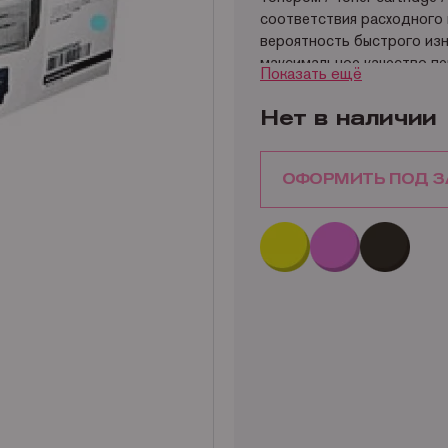
соответствия расходного 
вероятность быстрого изн
максимальное качество пе
Показать ещё
Сертифицированный оригина
картридж / Тонер-туба / К
Нет в наличии
/ Toner Canon EP-83C соз
2040 Canon LBP 2050 Can
Canon C LBP-460PS.
ОФОРМИТЬ ПОД З
Ресурс Кэнон EP-83C: 6 0
Размеры упаковки EP-83C:
EP-83C: Не заполнено.
Купить оригинальный лазер
с Mr.Image print просто, 
воспользоваться «купить 
телефону:
+7 (495) 221-6
Производитель оставляет 
При заказе Вы можете уто
EP-83C у специалиста Mr.im
Получить дополнительную
51