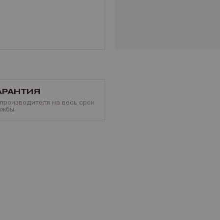
Наши контакты
Доставка по России,
подр
Разнообразные способы о
АРАНТИЯ
 производителя на весь срок
ужбы