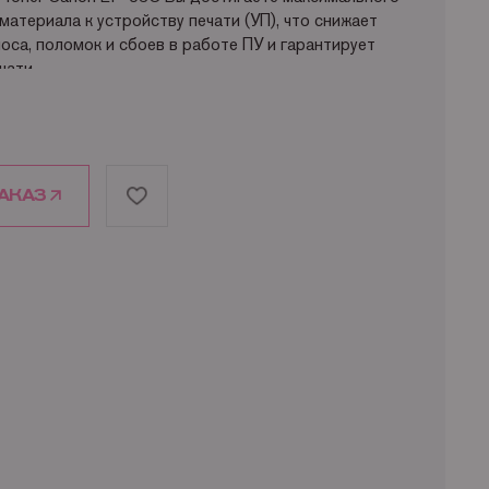
материала к устройству печати (УП), что снижает
оса, поломок и сбоев в работе ПУ и гарантирует
чати.
льный голубой / синий / cyan / C Тонер / Тонер-
артридж с тонером / Туба с тонером / Toner cartridge
дан для таких лазерных устройств как: Canon LBP
on C LBP-400 Canon C LBP-400PS Canon C LBP-460
АКАЗ
00 страниц формата А4, при заполнении на 5%.
 Не заполнено. Вес в упаковке оригинального Canon
ный голубой / синий / cyan / C Canon / Кэнон EP-83C
можно заказать EP-83C через корзину,
в один клик» или позвонить и оформить заказ по
4-51
за собой право изменять характеристики продукта.
чнить характеристики оригинального Canon / Кэнон
age print.
 информацию можно по телефону:
+7 (495) 221-64-