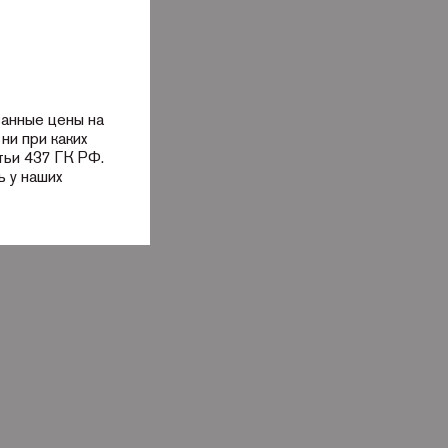
занные цены на
ни при каких
тьи 437 ГК РФ.
 у наших