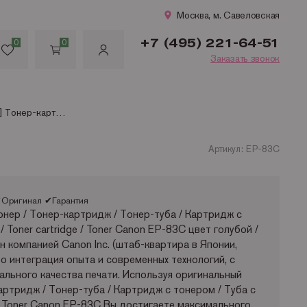
Москва, м. Савеловская
+7 (495) 221-64-51
0
0
Заказать звонок
EP-83C [1509A002AA] Тонер-картридж для LBP460 (6000c.)
Артикул: EP-83C
Оригинал ✔Гарантия
нер / Тонер-картридж / Тонер-туба / Картридж с
/ Toner cartridge / Toner Canon EP-83C цвет голубой /
ан компанией Canon Inc. (штаб-квартира в Японии,
о интеграция опыта и современных технологий, с
льного качества печати. Используя оригинальный
артридж / Тонер-туба / Картридж с тонером / Туба с
 / Toner Canon EP-83C Вы достигаете максимального