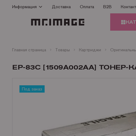
Информация
Доставка
Оплата
B2B
Контак
Способы оплаты
КА
Доставка
Гарантия
КАРТ
Сертификаты
Главная страница
Товары
Картриджи
О Компании
ЗАПЧ
EP-83C [1509A002AA] ТОНЕР-
ПРИН
Контакты
Статьи
БУМА
Под заказ
ОФИС