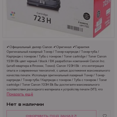
Запчасти для OKI
Мониторы
Lexmark
Аналоги Lexmark
Фотобумага Kodak для струйных принтеров
Пленка для ламинирования Корея
Принтеры Epson
Запчасти для Samsung
Другое
OCE
Аналоги Oki
Фотобумага Lomond и пленки для струйных принтеров
Принтеры Hewllet Packard
Мониторы HP
Запчасти для Toshiba
OKI
Аналоги Panasonic
Принтеры Lexmark
Запчасти для Xerox
Panasonic
Аналоги Pantum
Принтеры OKI
Pantum
Аналоги Ricoh
Принтеры Panasonic
✔Официальный дилер Canon ✔Оригинал ✔Гарантия
Ricoh
Аналоги Samsung
Принтеры Ricoh
Оригинальный лазерный Тонер / Тонер-картридж / Тонер-туба /
Картридж с тонером / Туба с тонером / Toner cartridge / Toner Canon
Samsung
Аналоги Sharp
Принтеры Samsung
723H Bk цвет черный / black / BK разработан компанией Canon Inc.
(штаб-квартира в Японии, Токио). Canon 723H Bk - это интеграция
Sharp
Аналоги Xerox
Принтеры Sharp
опыта и современных технологий, с целью достижения максимального
качества печати. Используя оригинальный лазерный Тонер / Тонер-
Toshiba
Принтеры XEROX
картридж / Тонер-туба / Картридж с тонером / Туба с тонером / Toner
Xerox
Факсы Panasonic
cartridge / Toner Canon 723H Bk Вы достигаете максимального
соответствия расходного материала к устройству печати (УП), что
Катюша
Принтеры Kyocera
Показать ещё
снижает вероятность быстрого износа, поломок и сбоев в работе ПУ и
гарантирует максимальное качество печати.
Сертифицированный оригинальный черный / black / BK Тонер / Тонер-
Нет в наличии
картридж / Тонер-туба / Картридж с тонером / Туба с тонером / Toner
cartridge / Toner Canon 723H Bk создан для таких лазерных устройств
ОФОРМИТЬ ПОД ЗАКАЗ