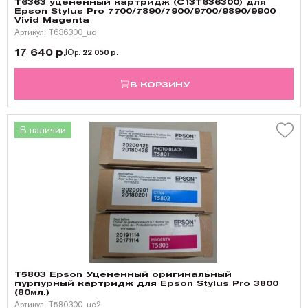
T6363 уцененный картридж (C13T636300) для
Epson Stylus Pro 7700/7890/7900/9700/9890/9900
Vivid Magenta
Артикул: T636300_uc
17 640 р.
Юр.
22 050 р.
В КОРЗИНУ
В наличии
T5803 Epson Уцененный оригинальный
пурпурный картридж для Epson Stylus Pro 3800
(80мл.)
Артикул: T580300_uc2