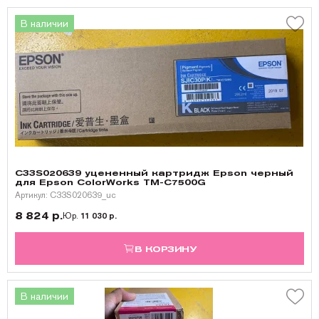
В наличии
C33S020639 уцененный картридж Epson черный
для Epson ColorWorks TM-C7500G
Артикул: C33S020639_uc
8 824 р.
Юр.
11 030 р.
В КОРЗИНУ
В наличии