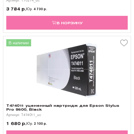
Артикул: T70214_uc
3 784 р.
Юр.
4 730 р.
В КОРЗИНУ
В наличии
T474011 уцененный картридж для Epson Stylus
Pro 9500, Black
Артикул: T474011_uc
1 680 р.
Юр.
2 100 р.