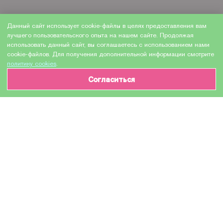
Данный сайт использует cookie-файлы в целях предоставления вам
лучшего пользовательского опыта на нашем сайте. Продолжая
использовать данный сайт, вы соглашаетесь с использованием нами
cookie-файлов. Для получения дополнительной информации смотрите
политику cookies
.
Согласиться
ИНФОРМАЦИЯ О ТОВАРЕ
Характеристики
Доставка и оплата
Производитель
Epson
Модель
T09684010
Назначение
Для струйных устройств