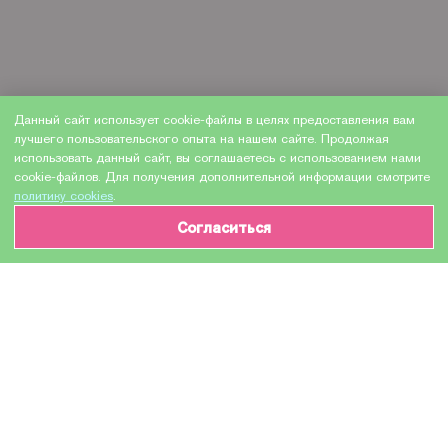
Данный сайт использует cookie-файлы в целях предоставления вам
лучшего пользовательского опыта на нашем сайте. Продолжая
использовать данный сайт, вы соглашаетесь с использованием нами
cookie-файлов. Для получения дополнительной информации смотрите
политику cookies
.
Согласиться
ИНФОРМАЦИЯ О ТОВАРЕ
Характеристики
Доставка и оплата