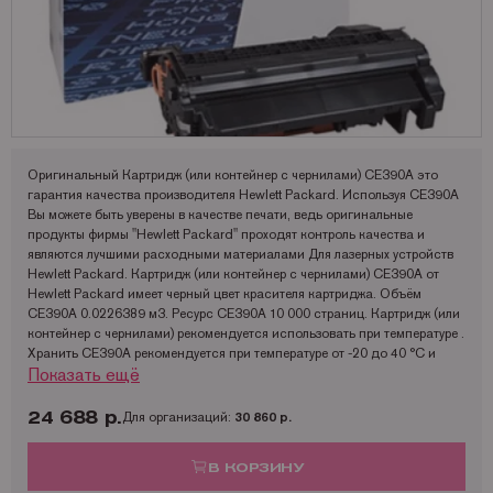
Запчасти для OKI
Мониторы
Lexmark
Аналоги Lexmark
Фотобумага Kodak для струйных принтеров
Пленка для ламинирования Корея
Принтеры Epson
Запчасти для Samsung
Другое
OCE
Аналоги Oki
Фотобумага Lomond и пленки для струйных принтеров
Принтеры Hewllet Packard
Мониторы HP
Запчасти для Toshiba
OKI
Аналоги Panasonic
Принтеры Lexmark
Запчасти для Xerox
Panasonic
Аналоги Pantum
Принтеры OKI
Pantum
Аналоги Ricoh
Принтеры Panasonic
Оригинальный Картридж (или контейнер с чернилами) CE390A это
гарантия качества производителя Hewlett Packard. Используя CE390A
Ricoh
Аналоги Samsung
Принтеры Ricoh
Вы можете быть уверены в качестве печати, ведь оригинальные
продукты фирмы "Hewlett Packard" проходят контроль качества и
Samsung
Аналоги Sharp
Принтеры Samsung
являются лучшими расходными материалами Для лазерных устройств
Hewlett Packard. Картридж (или контейнер с чернилами) CE390A от
Sharp
Аналоги Xerox
Принтеры Sharp
Hewlett Packard имеет черный цвет красителя картриджа. Объём
CE390A 0.0226389 м3. Ресурс CE390A 10 000 страниц. Картридж (или
Toshiba
Принтеры XEROX
контейнер с чернилами) рекомендуется использовать при температуре .
Хранить CE390A рекомендуется при температуре от -20 до 40 °C и
Xerox
Факсы Panasonic
Показать ещё
влажности от 10 до 90 %.
Катюша
Принтеры Kyocera
Размеры упаковки CE390A: 391x300x193 мм. Вес в упаковке 2.47 кг.
Картридж (или контейнер с чернилами) CE390A от Hewlett Packard
24 688 р.
Для организаций:
30 860 р.
совместим с такими моделями устройств как:
HP LaserJet M4555 MFP Enterprise HP LaserJet M4555dn MFP HP
В КОРЗИНУ
LaserJet M4555f MFP HP LaserJet M4555fskm MFP HP LaserJet M4555h
MFP HP LaserJet M601dn Enterprise 600 HP LaserJet M601n HP LaserJet