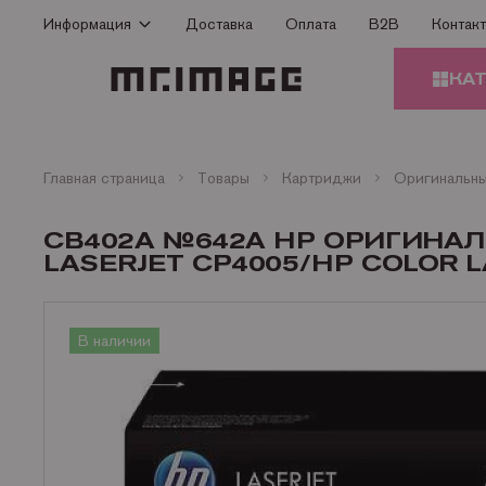
Информация
Доставка
Оплата
B2B
Контак
Способы оплаты
КА
Доставка
Гарантия
КАРТ
Сертификаты
Главная страница
Товары
Картриджи
О Компании
ЗАПЧ
CB402A №642A HP ОРИГИНА
ПРИН
Контакты
LASERJET CP4005/HP COLOR LA
Статьи
БУМА
В наличии
ОФИС