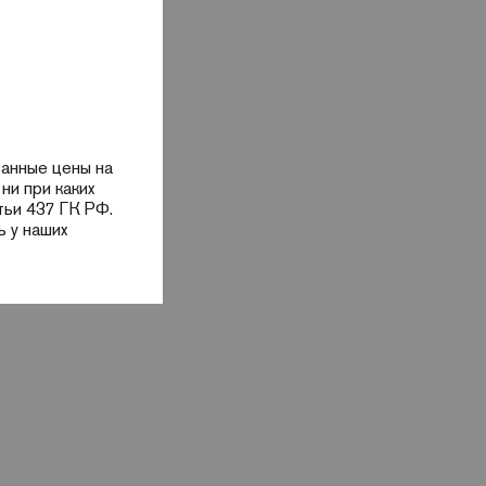
занные цены на
ни при каких
тьи 437 ГК РФ.
 у наших