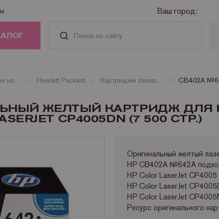
Ваш город:
ты
ТАЛОГ
РИДЖИ
Оригинальные картриджи
Hewlett Packard
Картриджи лазерные цветные HP
АСТИ И
ЛЬНЫЙ ЖЕЛТЫЙ КАРТРИДЖ ДЛЯ 
АДЛЕЖНОСТИ
SERJET CP4005DN (7 500 СТР.)
ГА
Оригинальный желтый ла
HP CB402A №642A подход
НАЯ ТЕХНИКА
HP Color LaserJet CP4005
HP Color LaserJet CP400
HP Color LaserJet CP4005
Ресурс оригинального ка