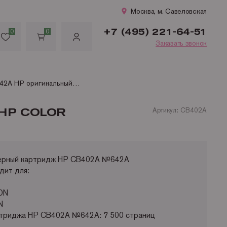
Москва, м. Савеловская
+7 (495) 221-64-51
0
0
Заказать звонок
CB402A №642A HP оригинальный желтый картридж для HP Color LaserJet CP4005/HP Color LaserJet CP4005DN (7 500 стр.)
HP COLOR
Артикул: CB402A
зерный картридж HP CB402A №642A
ит для:
5DN
N
ртриджа HP CB402A №642A: 7 500 страниц