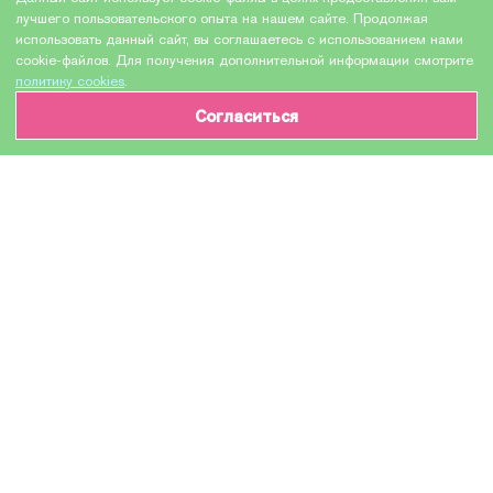
лучшего пользовательского опыта на нашем сайте. Продолжая
использовать данный сайт, вы соглашаетесь с использованием нами
cookie-файлов. Для получения дополнительной информации смотрите
политику cookies
.
Согласиться
ИНФОРМАЦИЯ О ТОВАРЕ
Характеристики
Доставка и оплата
Производитель
HEWLETT PACKARD
Модель
CE253AC / CE253A №504A
Назначение
Для лазерных устройств
Тип оборудования
Картридж (или контейнер с чернилами)
Количество в упаковке
1 шт