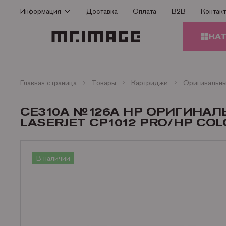
Информация
Доставка
Оплата
B2B
Контак
Способы оплаты
КА
Доставка
Гарантия
КАРТ
Сертификаты
Главная страница
Товары
Картриджи
О Компании
ЗАПЧ
CE310A №126A HP ОРИГИНА
ПРИН
Контакты
LASERJET CP1012 PRO/HP COLO
Статьи
БУМА
В наличии
ОФИС