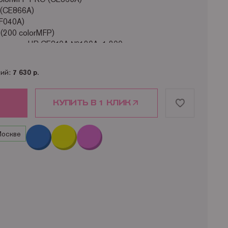
 (CE866A)
CF040A)
 (200 colorMFP)
ртриджа HP CE310A №126A: 1 200 страниц
ций:
7 630 р.
КУПИТЬ В 1 КЛИК
Москве