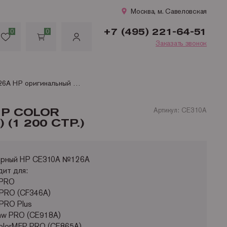
Москва, м. Савеловская
+7 (495) 221-64-51
0
0
Заказать звонок
CE310A №126A HP оригинальный черный картридж для HP Color LaserJet CP1012 PRO/HP Color LaserJet CP1025 PRO (CF346A) (1 200 стр.)
P COLOR
Артикул: CE310A
(1 200 СТР.)
зерный HP CE310A №126A
ит для:
 PRO
 PRO (CF346A)
 PRO Plus
5nw PRO (CE918A)
colorMFP PRO (CE865A)