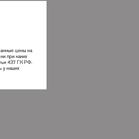
занные цены на
ни при каких
тьи 437 ГК РФ.
 у наших