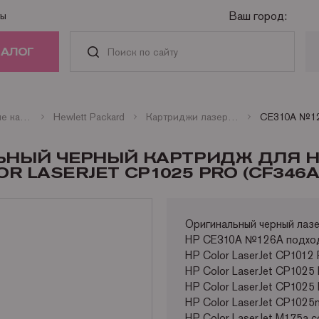
Ваш город:
ты
ТАЛОГ
РИДЖИ
Оригинальные картриджи
Hewlett Packard
Картриджи лазерные цветные HP
АСТИ И
ЛЬНЫЙ ЧЕРНЫЙ КАРТРИДЖ ДЛЯ H
АДЛЕЖНОСТИ
R LASERJET CP1025 PRO (CF346A) 
ГА
Оригинальный черный ла
HP CE310A №126A подход
НАЯ ТЕХНИКА
HP Color LaserJet CP1012
HP Color LaserJet CP1025
HP Color LaserJet CP1025
HP Color LaserJet CP102
HP Color LaserJet M175a 