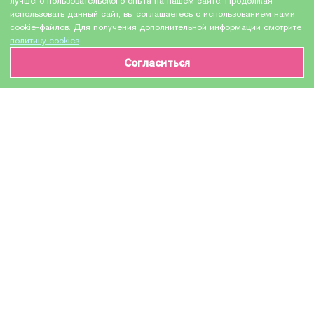
лучшего пользовательского опыта на нашем сайте. Продолжая
использовать данный сайт, вы соглашаетесь с использованием нами
cookie-файлов. Для получения дополнительной информации смотрите
политику cookies
.
Согласиться
ИНФОРМАЦИЯ О ТОВАРЕ
Характеристики
Доставка и оплата
Производитель
HEWLETT PACKARD
Модель
CF321A / CF321AC №653A
Назначение
Для лазерных устройств
Тип оборудования
Картридж (или контейнер с чернилами)
Количество в упаковке
1 шт
Цвет красителя картриджа
Голубой / Cyan / C