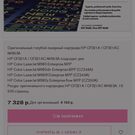
Запчасти для OKI
Мониторы
Lexmark
Аналоги Lexmark
Фотобумага Kodak для струйных принтеров
Пленка для ламинирования Корея
Принтеры Epson
Запчасти для Samsung
Другое
OCE
Аналоги Oki
Фотобумага Lomond и пленки для струйных принтеров
Принтеры Hewllet Packard
Мониторы HP
Запчасти для Toshiba
OKI
Аналоги Panasonic
Принтеры Lexmark
Запчасти для Xerox
Panasonic
Аналоги Pantum
Принтеры OKI
Pantum
Аналоги Ricoh
Принтеры Panasonic
Оригинальный голубой лазерный картридж HP CF321A / CF321AC
№653A
Ricoh
Аналоги Samsung
Принтеры Ricoh
HP CF321A / CF321AC №653A подходит для:
HP Color LaserJet M680 Enterprise MFP
Samsung
Аналоги Sharp
Принтеры Samsung
HP Color LaserJet M680dn Enterprise MFP (CZ248A)
HP Color LaserJet M680f Enterprise MFP (CZ249A)
Sharp
Аналоги Xerox
Принтеры Sharp
HP Color LaserJet M680z Enterprise flow MFP (CZ250A)
Ресурс оригинального картриджа HP CF321A / CF321AC №653A: 16
Toshiba
Принтеры XEROX
500 страниц
Xerox
Факсы Panasonic
7 328 р.
Для организаций:
9 160 р.
Катюша
Принтеры Kyocera
В КОРЗИНУ
КУПИТЬ В 1 КЛИК