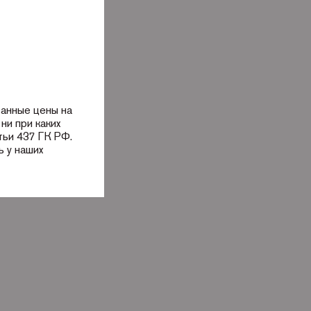
занные цены на
ни при каких
тьи 437 ГК РФ.
 у наших