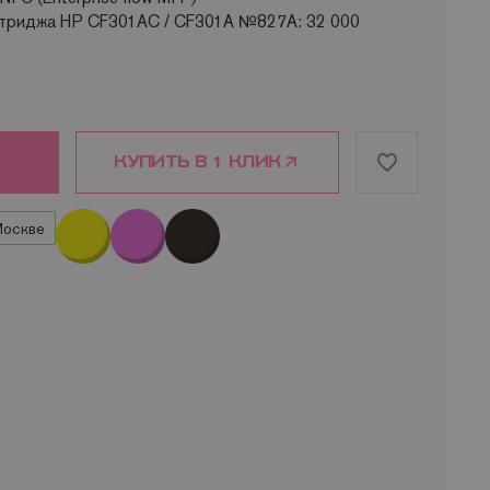
ртриджа HP CF301AC / CF301A №827A: 32 000
КУПИТЬ В 1 КЛИК
Москве