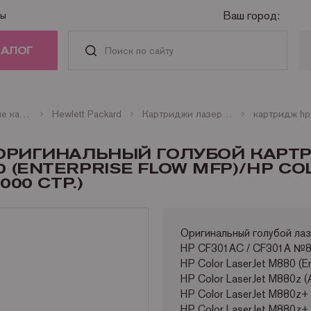
Ваш город:
ты
ТАЛОГ
РИДЖИ
Оригинальные картриджи
Hewlett Packard
Картриджи лазерные цветные HP
АСТИ И
P ОРИГИНАЛЬНЫЙ ГОЛУБОЙ КАРТ
АДЛЕЖНОСТИ
0 (ENTERPRISE FLOW MFP)/HP CO
000 СТР.)
ГА
Оригинальный голубой л
НАЯ ТЕХНИКА
HP CF301AC / CF301A №8
HP Color LaserJet M880 (En
HP Color LaserJet M880z
HP Color LaserJet M880z
HP Color LaserJet M880z+ 