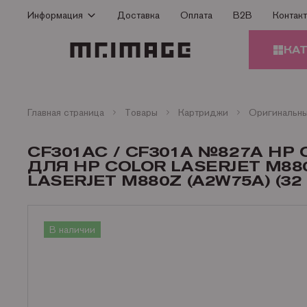
Информация
Доставка
Оплата
B2B
Контак
Способы оплаты
КА
Доставка
Гарантия
КАРТ
Сертификаты
Главная страница
Товары
Картриджи
О Компании
ЗАПЧ
CF301AC / CF301A №827A H
ПРИН
Контакты
ДЛЯ HP COLOR LASERJET M88
LASERJET M880Z (A2W75A) (32 
Статьи
БУМА
В наличии
ОФИС