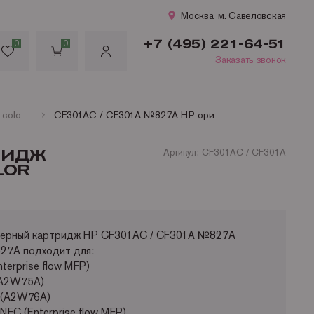
Москва, м. Савеловская
+7 (495) 221-64-51
0
0
Заказать звонок
картридж hp color laserjet
CF301AC / CF301A №827A HP оригинальный голубой картридж для HP Color LaserJet M880 (Enterprise flow MFP)/HP Color LaserJet M880z (A2W75A) (32 000 стр.)
РИДЖ
Артикул: CF301AC / CF301A
LOR
азерный картридж HP CF301AC / CF301A №827A
27A подходит для:
terprise flow MFP)
 (A2W75A)
+ (A2W76A)
NFC (Enterprise flow MFP)