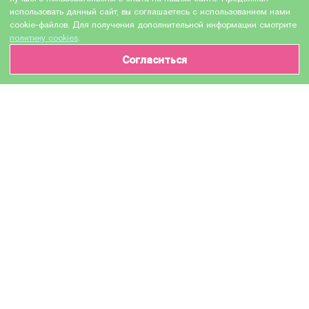
использовать данный сайт, вы соглашаетесь с использованием нами
cookie-файлов. Для получения дополнительной информации смотрите
политику cookies
.
Согласиться
ИНФОРМАЦИЯ О ТОВАРЕ
Характеристики
Доставка и оплата
Производитель
HEWLETT PACKARD
Модель
Q5953AC / Q5953A №643A
Назначение
Для лазерных устройств
Тип оборудования
Картридж (или контейнер с чернилами)
Количество в упаковке
1 шт
Цвет красителя картриджа
Пурпурный / Magenta / M