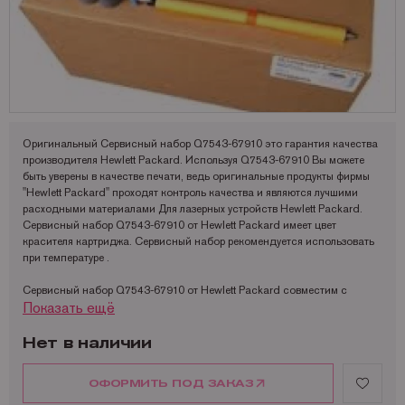
Запчасти для OKI
Мониторы
Lexmark
Аналоги Lexmark
Фотобумага Kodak для струйных принтеров
Пленка для ламинирования Корея
Принтеры Epson
Запчасти для Samsung
Другое
OCE
Аналоги Oki
Фотобумага Lomond и пленки для струйных принтеров
Принтеры Hewllet Packard
Мониторы HP
Запчасти для Toshiba
OKI
Аналоги Panasonic
Принтеры Lexmark
Запчасти для Xerox
Panasonic
Аналоги Pantum
Принтеры OKI
Pantum
Аналоги Ricoh
Принтеры Panasonic
Оригинальный Сервисный набор Q7543-67910 это гарантия качества
производителя Hewlett Packard. Используя Q7543-67910 Вы можете
Ricoh
Аналоги Samsung
Принтеры Ricoh
быть уверены в качестве печати, ведь оригинальные продукты фирмы
"Hewlett Packard" проходят контроль качества и являются лучшими
Samsung
Аналоги Sharp
Принтеры Samsung
расходными материалами Для лазерных устройств Hewlett Packard.
Сервисный набор Q7543-67910 от Hewlett Packard имеет цвет
Sharp
Аналоги Xerox
Принтеры Sharp
красителя картриджа. Сервисный набор рекомендуется использовать
при температуре .
Toshiba
Принтеры XEROX
Сервисный набор Q7543-67910 от Hewlett Packard совместим с
Xerox
Факсы Panasonic
Показать ещё
такими моделями устройств как:
Катюша
Принтеры Kyocera
HP LaserJet 5200.
Производитель оставляет за собой право изменять характеристики
Нет в наличии
продукта. При заказе Вы можете уточнить характеристики
оригинального Q7543-67910 у специалиста Mr.image print.
ОФОРМИТЬ ПОД ЗАКАЗ
Получить дополнительную информацию можно по телефону: +7 (495)
221-64-51