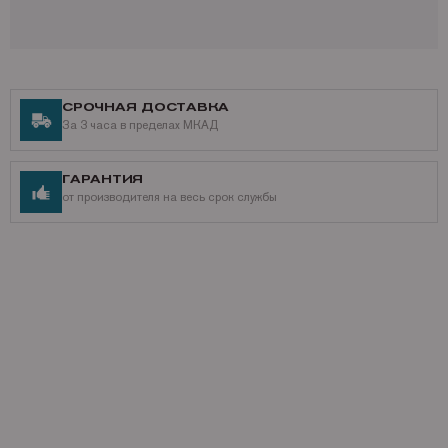
Наши контакты
Доставка по России,
подробнее о способах доставки
Разнообразные способы оплаты,
подробнее о способах оплаты
СРОЧНАЯ ДОСТАВКА
За 3 часа в пределах МКАД
ГАРАНТИЯ
от производителя на весь срок службы