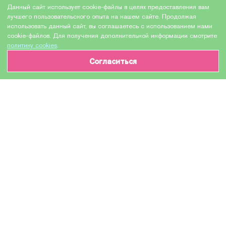
Данный сайт использует cookie-файлы в целях предоставления вам
лучшего пользовательского опыта на нашем сайте. Продолжая
использовать данный сайт, вы соглашаетесь с использованием нами
cookie-файлов. Для получения дополнительной информации смотрите
политику cookies
.
Согласиться
ИНФОРМАЦИЯ О ТОВАРЕ
Характеристики
Доставка и оплата
Производитель
HEWLETT PACKARD
Модель
Q7582A / Q7582AC №503A
Назначение
Для лазерных устройств
Тип оборудования
Картридж (или контейнер с чернилами)
Количество в упаковке
1 шт