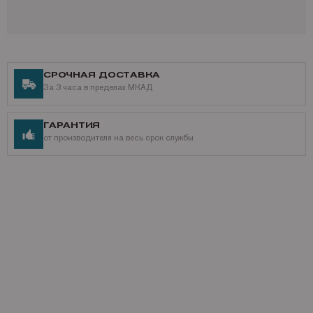
Получить дополнительную информацию можно по телефону: +7 (495)
221-64-51
Наши контакты
Доставка по России,
подробнее о способах доставки
Разнообразные способы оплаты,
СРОЧНАЯ ДОСТАВКА
подробнее о способах оплаты
За 3 часа в пределах МКАД
ГАРАНТИЯ
от производителя на весь срок службы