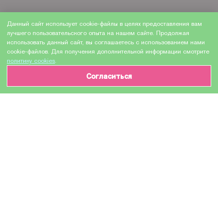
Данный сайт использует cookie-файлы в целях предоставления вам
лучшего пользовательского опыта на нашем сайте. Продолжая
использовать данный сайт, вы соглашаетесь с использованием нами
cookie-файлов. Для получения дополнительной информации смотрите
политику cookies
.
Согласиться
ИНФОРМАЦИЯ О ТОВАРЕ
Характеристики
Доставка и оплата
Производитель
HEWLETT PACKARD
Модель
C5055A
Назначение
Для струйных устройств