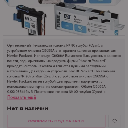
Запчасти для OKI
Мониторы
Lexmark
Аналоги Lexmark
Фотобумага Kodak для струйных принтеров
Пленка для ламинирования Корея
Принтеры Epson
Запчасти для Samsung
Другое
OCE
Аналоги Oki
Фотобумага Lomond и пленки для струйных принтеров
Принтеры Hewllet Packard
Мониторы HP
Запчасти для Toshiba
OKI
Аналоги Panasonic
Принтеры Lexmark
Запчасти для Xerox
Panasonic
Аналоги Pantum
Принтеры OKI
Pantum
Аналоги Ricoh
Принтеры Panasonic
Оригинальный Печатающая головка № 90 голубая (Cyan), с
устройством очистки C5055A это гарантия качества производителя
Ricoh
Аналоги Samsung
Принтеры Ricoh
Hewlett Packard. Используя C5055A Вы можете быть уверены в качестве
печати, ведь оригинальные продукты фирмы "Hewlett Packard"
Samsung
Аналоги Sharp
Принтеры Samsung
проходят контроль качества и являются лучшими расходными
материалами Для струйных устройств Hewlett Packard. Печатающая
Sharp
Аналоги Xerox
Принтеры Sharp
головка № 90 голубая (Cyan), с устройством очистки C5055A от
Hewlett Packard имеет голубой цвет красителя картриджа , с
Toshiba
Принтеры XEROX
использованием чернил на основе красителя. Объём C5055A
0.001083456 м3. Печатающая головка № 90 голубая (Cyan), с
Xerox
Факсы Panasonic
Показать ещё
устройством очистки рекомендуется использовать при температуре от
Катюша
Принтеры Kyocera
5 до 40°С. Хранить C5055A рекомендуется при температуре от -40 до
60 °C и влажности от 15 до 80 %.
Нет в наличии
Размеры упаковки C5055A: 264x114x36 мм. Вес в упаковке 0.18 кг.
Печатающая головка № 90 голубая (Cyan), с устройством очистки
ОФОРМИТЬ ПОД ЗАКАЗ
C5055A от Hewlett Packard совместим с такими моделями устройств
как: