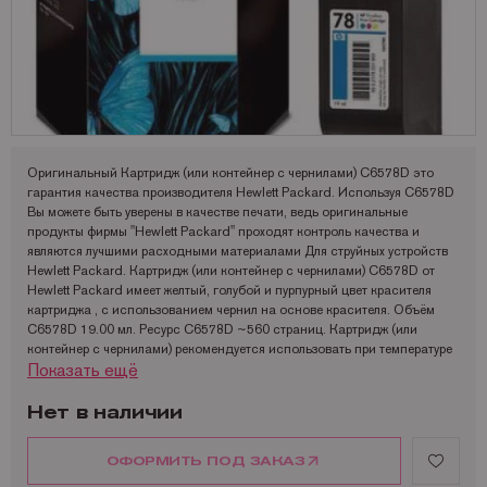
Запчасти для OKI
Мониторы
Lexmark
Аналоги Lexmark
Фотобумага Kodak для струйных принтеров
Пленка для ламинирования Корея
Принтеры Epson
Запчасти для Samsung
Другое
OCE
Аналоги Oki
Фотобумага Lomond и пленки для струйных принтеров
Принтеры Hewllet Packard
Мониторы HP
Запчасти для Toshiba
OKI
Аналоги Panasonic
Принтеры Lexmark
Запчасти для Xerox
Panasonic
Аналоги Pantum
Принтеры OKI
Pantum
Аналоги Ricoh
Принтеры Panasonic
Оригинальный Картридж (или контейнер с чернилами) C6578D это
гарантия качества производителя Hewlett Packard. Используя C6578D
Ricoh
Аналоги Samsung
Принтеры Ricoh
Вы можете быть уверены в качестве печати, ведь оригинальные
продукты фирмы "Hewlett Packard" проходят контроль качества и
Samsung
Аналоги Sharp
Принтеры Samsung
являются лучшими расходными материалами Для струйных устройств
Hewlett Packard. Картридж (или контейнер с чернилами) C6578D от
Sharp
Аналоги Xerox
Принтеры Sharp
Hewlett Packard имеет желтый, голубой и пурпурный цвет красителя
картриджа , с использованием чернил на основе красителя. Объём
Toshiba
Принтеры XEROX
C6578D 19.00 мл. Ресурс C6578D ~560 страниц. Картридж (или
контейнер с чернилами) рекомендуется использовать при температуре
Xerox
Факсы Panasonic
Показать ещё
от -15 до 35°C. Хранить C6578D рекомендуется при температуре от -40
Катюша
Принтеры Kyocera
до 60°C.
Размеры упаковки C6578D: 155x118x41 мм. Вес в упаковке 0.14 кг.
Нет в наличии
Картридж (или контейнер с чернилами) C6578D от Hewlett Packard
совместим с такими моделями устройств как:
ОФОРМИТЬ ПОД ЗАКАЗ
HP PhotoSmart 1000 HP PhotoSmart 1000XI HP PhotoSmart 1100 HP
PhotoSmart 1100XI HP PhotoSmart 1115 HP PhotoSmart 1115C VR HP