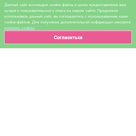
Данный сайт использует cookie-файлы в целях предоставления вам
лучшего пользовательского опыта на нашем сайте. Продолжая
использовать данный сайт, вы соглашаетесь с использованием нами
cookie-файлов. Для получения дополнительной информации смотрите
политику cookies
.
Согласиться
ИНФОРМАЦИЯ О ТОВАРЕ
Характеристики
Доставка и оплата
Производитель
HEWLETT PACKARD
Модель
C9451A HP 70
Назначение
Для струйных устройств
Картридж для струйного принтера / Струйный
Тип оборудования
картридж