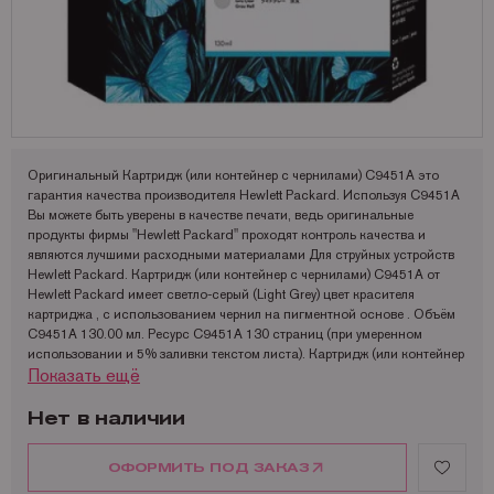
Запчасти для OKI
Мониторы
Lexmark
Аналоги Lexmark
Фотобумага Kodak для струйных принтеров
Пленка для ламинирования Корея
Принтеры Epson
Запчасти для Samsung
Другое
OCE
Аналоги Oki
Фотобумага Lomond и пленки для струйных принтеров
Принтеры Hewllet Packard
Мониторы HP
Запчасти для Toshiba
OKI
Аналоги Panasonic
Принтеры Lexmark
Запчасти для Xerox
Panasonic
Аналоги Pantum
Принтеры OKI
Pantum
Аналоги Ricoh
Принтеры Panasonic
Оригинальный Картридж (или контейнер с чернилами) C9451A это
гарантия качества производителя Hewlett Packard. Используя C9451A
Ricoh
Аналоги Samsung
Принтеры Ricoh
Вы можете быть уверены в качестве печати, ведь оригинальные
продукты фирмы "Hewlett Packard" проходят контроль качества и
Samsung
Аналоги Sharp
Принтеры Samsung
являются лучшими расходными материалами Для струйных устройств
Hewlett Packard. Картридж (или контейнер с чернилами) C9451A от
Sharp
Аналоги Xerox
Принтеры Sharp
Hewlett Packard имеет светло-серый (Light Grey) цвет красителя
картриджа , с использованием чернил на пигментной основе . Объём
Toshiba
Принтеры XEROX
C9451A 130.00 мл. Ресурс C9451A 130 страниц (при умеренном
использовании и 5% заливки текстом листа). Картридж (или контейнер
Xerox
Факсы Panasonic
Показать ещё
с чернилами) рекомендуется использовать при температуре 15 до 35°
Катюша
Принтеры Kyocera
C. Хранить C9451A рекомендуется при температуре от 15 до 35 °C и
влажности от 20 до 80 %.
Нет в наличии
Размеры упаковки C9451A: 202x129x40 мм. Вес в упаковке 0.23 кг.
Картридж (или контейнер с чернилами) C9451A от Hewlett Packard
ОФОРМИТЬ ПОД ЗАКАЗ
совместим с такими моделями устройств как:
HP DesignJet Z2100 HP DesignJet Z2100GP HP DesignJet Z3100 HP