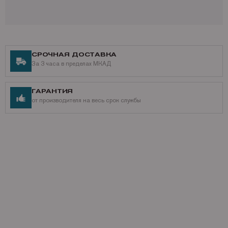
DesignJet Z3100GP HP DesignJet Z3200 HP DesignJet Z3200ps HP
DesignJet Z5200 HP DesignJet Z5400 ePrinter HP DesignJet Z5400ps
PostScript.
Производитель оставляет за собой право изменять характеристики
продукта. При заказе Вы можете уточнить характеристики
оригинального C9451A у специалиста Mr.image print.
СРОЧНАЯ ДОСТАВКА
За 3 часа в пределах МКАД
Наши контакты
Доставка по России,
подробнее о способах доставки
Разнообразные способы оплаты,
ГАРАНТИЯ
подробнее о способах оплаты
от производителя на весь срок службы