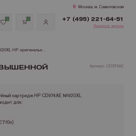
Москва, м. Савеловская
+7 (495) 221-64-51
0
0
Заказать звонок
CD974AE №920XL HP оригинальный желтый картридж повышенной емкости для HP OfficeJet 6000/HP OfficeJet 6500 (700 стр.)
ОВЫШЕННОЙ
Артикул: CD974AE
руйный картридж HP CD974AE №920XL
одит для:
E710n)