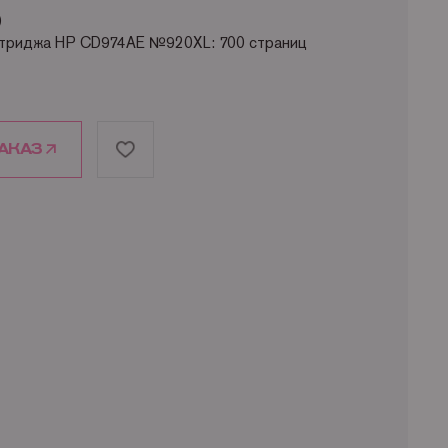
)
ртриджа HP CD974AE №920XL: 700 страниц
АКАЗ