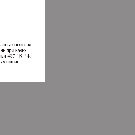
занные цены на
ни при каких
тьи 437 ГК РФ.
 у наших