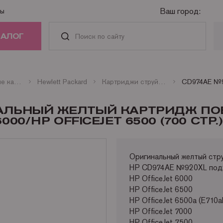
Ваш город:
ты
ТАЛОГ
РИДЖИ
Оригинальные картриджи
Hewlett Packard
Картриджи струйные и плоттерные HP
АСТИ И
ИНАЛЬНЫЙ ЖЕЛТЫЙ КАРТРИДЖ П
АДЛЕЖНОСТИ
00/HP OFFICEJET 6500 (700 СТР.)
ГА
Оригинальный желтый ст
HP CD974AE №920XL подх
НАЯ ТЕХНИКА
HP OfficeJet 6000
HP OfficeJet 6500
HP OfficeJet 6500a (E710a
HP OfficeJet 7000
HP OfficeJet 7500