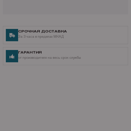
совместим с такими моделями устройств как: HP DesignJet
T1500 ePrinter (CR356A)
HP DesignJet T1500 PostScript (CR357A)
HP DesignJet T1530
HP DesignJet T1530 PostScript
СРОЧНАЯ ДОСТАВКА
HP DesignJet T2500 eMFP (CR358A)
За 3 часа в пределах МКАД
HP DesignJet T2500 PostScript (CR359A)
HP DesignJet T2530
HP DesignJet T2530 PostScript
ГАРАНТИЯ
HP DesignJet T920 ePrinter (CR354A)
от производителя на весь срок службы
HP DesignJet T920 PostScript (CR355A)
HP DesignJet T930
HP DesignJet T930 PostScript
Производитель оставляет за собой право изменять
характеристики продукта. При заказе Вы можете уточнить
характеристики оригинального
F9J80A
у специалиста Mr.image
print.
Получить дополнительную информацию можно по телефону: +7
(495) 221-64-51
Наши контакты