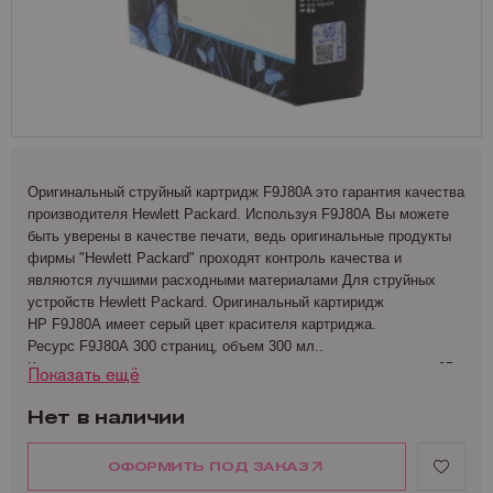
Запчасти для OKI
Мониторы
Lexmark
Аналоги Lexmark
Фотобумага Kodak для струйных принтеров
Пленка для ламинирования Корея
Принтеры Epson
Запчасти для Samsung
Другое
OCE
Аналоги Oki
Фотобумага Lomond и пленки для струйных принтеров
Принтеры Hewllet Packard
Мониторы HP
Запчасти для Toshiba
OKI
Аналоги Panasonic
Принтеры Lexmark
Запчасти для Xerox
Panasonic
Аналоги Pantum
Принтеры OKI
Pantum
Аналоги Ricoh
Принтеры Panasonic
Оригинальный струйный картридж F9J80A это гарантия качества
Ricoh
Аналоги Samsung
Принтеры Ricoh
производителя Hewlett Packard. Используя
F9J80A
Вы можете
быть уверены в качестве печати, ведь оригинальные продукты
Samsung
Аналоги Sharp
Принтеры Samsung
фирмы "Hewlett Packard" проходят контроль качества и
являются лучшими расходными материалами Для струйных
Sharp
Аналоги Xerox
Принтеры Sharp
устройств Hewlett Packard. Оригинальный картиридж
Toshiba
Принтеры XEROX
HP
F9J80A
имеет серый цвет красителя картриджа.
Ресурс
F9J80A
300 страниц, объем 300 мл..
Xerox
Факсы Panasonic
Картридж рекомендуется использовать при температуре от -25
Показать ещё
Катюша
Принтеры Kyocera
до 55°C.
Нет в наличии
Размеры упаковки
F9J80A
: 283x41x118 мм. Вес в упаковке
0.49 кг.
ОФОРМИТЬ ПОД ЗАКАЗ
Оригинальный серый картирдж
F9J80A
от Hewlett Packard