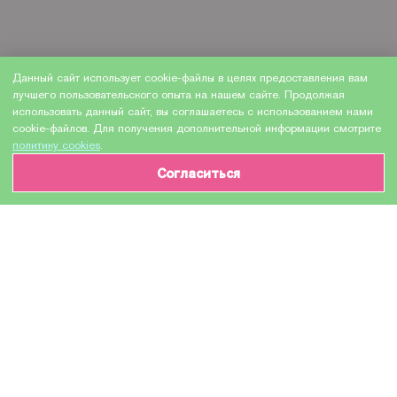
Данный сайт использует cookie-файлы в целях предоставления вам
лучшего пользовательского опыта на нашем сайте. Продолжая
использовать данный сайт, вы соглашаетесь с использованием нами
cookie-файлов. Для получения дополнительной информации смотрите
политику cookies
.
Согласиться
ИНФОРМАЦИЯ О ТОВАРЕ
Характеристики
Доставка и оплата
Производитель
HEWLETT PACKARD