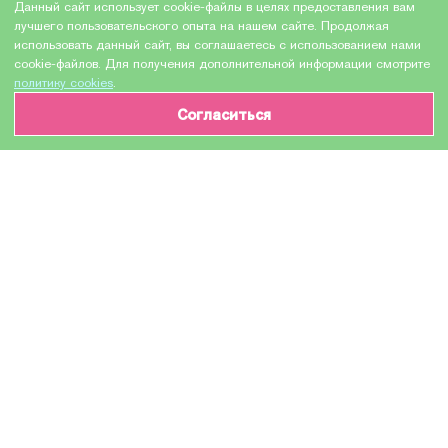
Данный сайт использует cookie-файлы в целях предоставления вам
лучшего пользовательского опыта на нашем сайте. Продолжая
использовать данный сайт, вы соглашаетесь с использованием нами
cookie-файлов. Для получения дополнительной информации смотрите
политику cookies
.
Согласиться
ИНФОРМАЦИЯ О ТОВАРЕ
Характеристики
Доставка и оплата
Производитель
KONICA MINOLTA
Модель
4062313
Назначение
Для лазерных устройств
Тип оборудования
Картридж (или контейнер с чернилами)
Количество в упаковке
Не заполнено