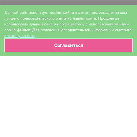
Данный сайт использует cookie-файлы в целях предоставления вам
лучшего пользовательского опыта на нашем сайте. Продолжая
использовать данный сайт, вы соглашаетесь с использованием нами
cookie-файлов. Для получения дополнительной информации смотрите
политику cookies
.
Согласиться
ИНФОРМАЦИЯ О ТОВАРЕ
Характеристики
Доставка и оплата
Производитель
Lexmark
Модель
E352H11E
Назначение
Для лазерных устройств
Тип оборудования
Картридж (или контейнер с чернилами)