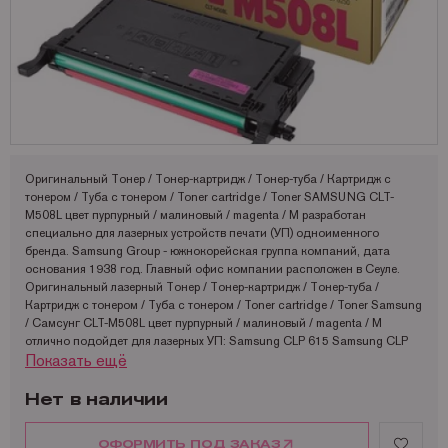
Запчасти для OKI
Мониторы
Lexmark
Аналоги Lexmark
Фотобумага Kodak для струйных принтеров
Пленка для ламинирования Корея
Принтеры Epson
Запчасти для Samsung
Другое
OCE
Аналоги Oki
Фотобумага Lomond и пленки для струйных принтеров
Принтеры Hewllet Packard
Мониторы HP
Запчасти для Toshiba
OKI
Аналоги Panasonic
Принтеры Lexmark
Запчасти для Xerox
Panasonic
Аналоги Pantum
Принтеры OKI
Pantum
Аналоги Ricoh
Принтеры Panasonic
Оригинальный Тонер / Тонер-картридж / Тонер-туба / Картридж с
Ricoh
Аналоги Samsung
Принтеры Ricoh
тонером / Туба с тонером / Toner cartridge / Toner SAMSUNG CLT-
M508L цвет пурпурный / малиновый / magenta / M разработан
Samsung
Аналоги Sharp
Принтеры Samsung
специально для лазерных устройств печати (УП) одноименного
бренда. Samsung Group - южнокорейская группа компаний, дата
Sharp
Аналоги Xerox
Принтеры Sharp
основания 1938 год. Главный офис компании расположен в Сеуле.
Оригинальный лазерный Тонер / Тонер-картридж / Тонер-туба /
Toshiba
Принтеры XEROX
Картридж с тонером / Туба с тонером / Toner cartridge / Toner Samsung
Xerox
Факсы Panasonic
/ Самсунг CLT-M508L цвет пурпурный / малиновый / magenta / M
отлично подойдет для лазерных УП: Samsung CLP 615 Samsung CLP
Катюша
Принтеры Kyocera
Показать ещё
615ND Samsung CLP 620 Samsung CLP 620ND Samsung CLX 6220
Samsung CLX 6220FX Samsung CLX 6250 Samsung CLX 6250FX
Samsung CLP 670 Samsung CLP 670ND. Используя оригинальный CLT-
Нет в наличии
M508L Samsung / Самсунг Вы снижаете вероятность быстрого износа,
поломок и сбоев в работе ПУ, наслаждаясь высоким качеством
ОФОРМИТЬ ПОД ЗАКАЗ