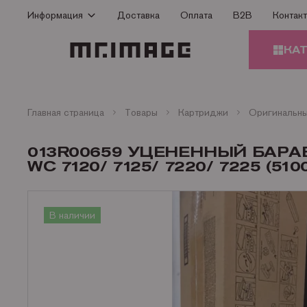
Информация
Доставка
Оплата
B2B
Контак
Способы оплаты
КА
Доставка
Гарантия
КАРТ
Сертификаты
Главная страница
Товары
Картриджи
О Компании
ЗАПЧ
013R00659 УЦЕНЕННЫЙ БАР
ПРИН
Контакты
WC 7120/ 7125/ 7220/ 7225 (510
Статьи
БУМА
В наличии
ОФИС