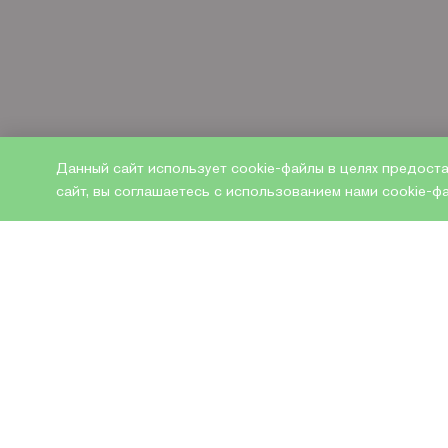
Данный сайт использует cookie-файлы в целях предост
сайт, вы соглашаетесь с использованием нами cookie-
ИНФОРМАЦИЯ О
Характеристики
Доставка и оплата