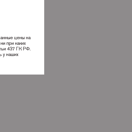
занные цены на
ни при каких
тьи 437 ГК РФ.
 у наших