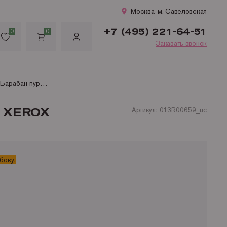
Москва, м. Савеловская
+7 (495) 221-64-51
0
0
Заказать звонок
013R00659 уцененный Барабан пурпурный для цветного XEROX WC 7120/ 7125/ 7220/ 7225 (51000 стр.)
 XEROX
Артикул: 013R00659_uc
боку.