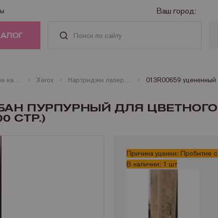
Ваш город:
ты
ТАЛОГ
РИДЖИ
Оригинальные картриджи
Xerox
Картриджи лазерные цветные Xerox
АСТИ И
АБАН ПУРПУРНЫЙ ДЛЯ ЦВЕТНОГО
АДЛЕЖНОСТИ
00 СТР.)
ГА
Причина уценки: Пробитие с
В наличии: 1 шт
НАЯ ТЕХНИКА