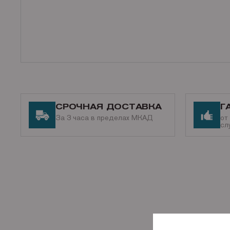
СРОЧНАЯ ДОСТАВКА
Г
За 3 часа в пределах МКАД
от
сл