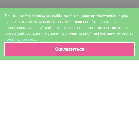
Данный сайт использует cookie-файлы в целях предоставления вам
лучшего пользовательского опыта на нашем сайте. Продолжая
использовать данный сайт, вы соглашаетесь с использованием нами
cookie-файлов. Для получения дополнительной информации смотрите
политику cookies
.
Согласиться
ИНФОРМАЦИЯ О ТОВАРЕ
Характеристики
Доставка и оплата
Производитель
NV Print
Модель
TN-2090
Назначение
Для лазерных устройств