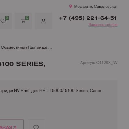
Москва, м. Савеловская
+7 (495) 221-64-51
0
0
Заказать звонок
C4129X Совместимый Картридж NV Print для HP LJ 5000/ 5100 Series, Canon EP-62 (10 000стр)
100 SERIES,
Артикул: C4129X_NV
идж NV Print для HP LJ 5000/ 5100 Series, Canon
АКАЗ