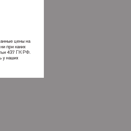
занные цены на
ни при каких
тьи 437 ГК РФ.
 у наших