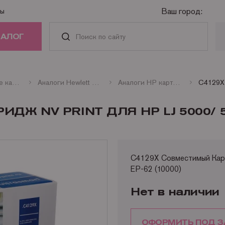
Ваш город:
ты
ТАЛОГ
РИДЖИ
Совместимые картриджи
Аналоги Hewlett Packard
Аналоги HP картриджи лазерные монохромные
АСТИ И
Ж NV PRINT ДЛЯ HP LJ 5000/ 5
АДЛЕЖНОСТИ
ГА
C4129X Совместимый Картр
EP-62 (10000)
НАЯ ТЕХНИКА
Нет в наличии
ОФОРМИТЬ ПОД З