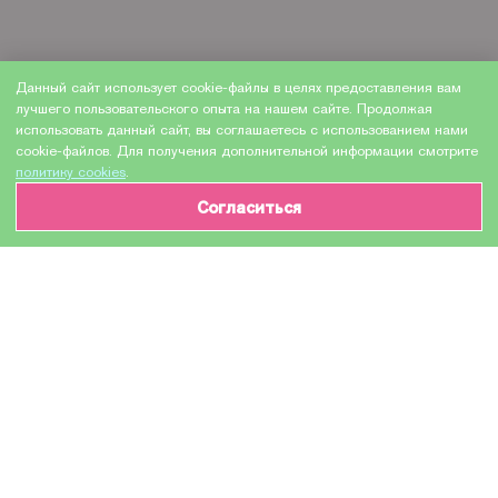
Данный сайт использует cookie-файлы в целях предоставления вам
лучшего пользовательского опыта на нашем сайте. Продолжая
использовать данный сайт, вы соглашаетесь с использованием нами
cookie-файлов. Для получения дополнительной информации смотрите
политику cookies
.
Согласиться
ИНФОРМАЦИЯ О ТОВАРЕ
Характеристики
Доставка и оплата
Производитель
ProfiLine
Модель
Q5942X / Q5945A / Q1338 / Q1339