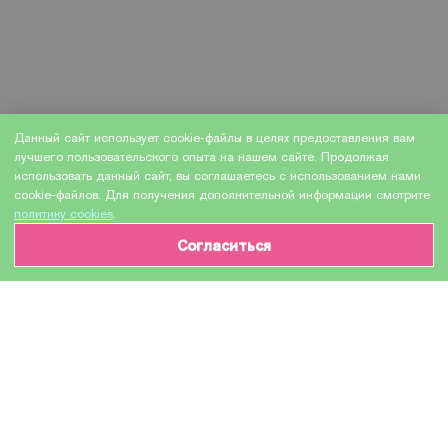
Данный сайт использует cookie-файлы в целях предоставления вам
лучшего пользовательского опыта на нашем сайте. Продолжая
использовать данный сайт, вы соглашаетесь с использованием нами
cookie-файлов. Для получения дополнительной информации смотрите
политику cookies
.
Согласиться
ИНФОРМАЦИЯ О ТОВАРЕ
Характеристики
Доставка и оплата