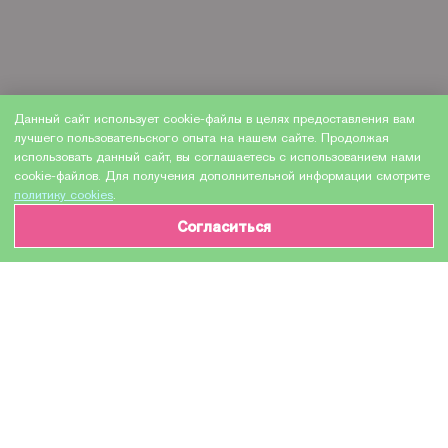
Данный сайт использует cookie-файлы в целях предоставления вам
лучшего пользовательского опыта на нашем сайте. Продолжая
использовать данный сайт, вы соглашаетесь с использованием нами
cookie-файлов. Для получения дополнительной информации смотрите
политику cookies
.
Согласиться
ИНФОРМАЦИЯ О ТОВАРЕ
Характеристики
Доставка и оплата