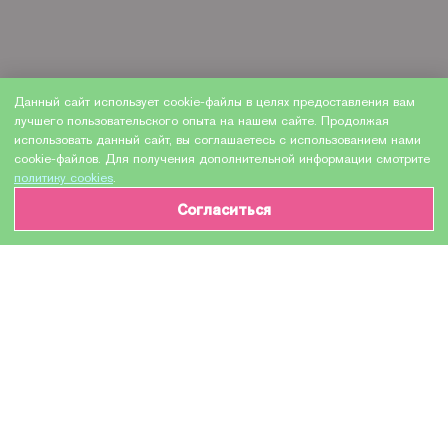
Данный сайт использует cookie-файлы в целях предоставления вам
лучшего пользовательского опыта на нашем сайте. Продолжая
использовать данный сайт, вы соглашаетесь с использованием нами
cookie-файлов. Для получения дополнительной информации смотрите
политику cookies
.
Согласиться
ИНФОРМАЦИЯ О ТОВАРЕ
Характеристики
Доставка и оплата
Производитель
Cactus