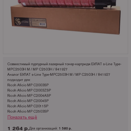
Запчасти для OKI
Мониторы
Lexmark
Аналоги Lexmark
Фотобумага Kodak для струйных принтеров
Пленка для ламинирования Корея
Принтеры Epson
Запчасти для Samsung
Другое
OCE
Аналоги Oki
Фотобумага Lomond и пленки для струйных принтеров
Принтеры Hewllet Packard
Мониторы HP
Запчасти для Toshiba
OKI
Аналоги Panasonic
Принтеры Lexmark
Запчасти для Xerox
Panasonic
Аналоги Pantum
Принтеры OKI
Pantum
Аналоги Ricoh
Принтеры Panasonic
Ricoh
Аналоги Samsung
Принтеры Ricoh
Совместимый пурпурный лазерный тонер-картридж БУЛАТ s-Line Type-
Samsung
Аналоги Sharp
Принтеры Samsung
MPC2503H M / MP C2503H / 841927
Аналог БУЛАТ s-Line Type-MPC2503H M / MP C2503H / 841927
Sharp
Аналоги Xerox
Принтеры Sharp
подходит для:
Toshiba
Принтеры XEROX
Ricoh Aficio MP C2003SP
Ricoh Aficio MP C2003ZSP
Xerox
Факсы Panasonic
Ricoh Aficio MP C2004ASP
Ricoh Aficio MP C2004SP
Катюша
Принтеры Kyocera
Ricoh Aficio MP C2011SP
Ricoh Aficio MP C2503SP
Показать ещё
Ricoh Aficio MP C2503ZSP
Ricoh Aficio MP C2504ASP
Ricoh Aficio MP C2504SP
1 264 р.
Для организаций:
1 580 р.