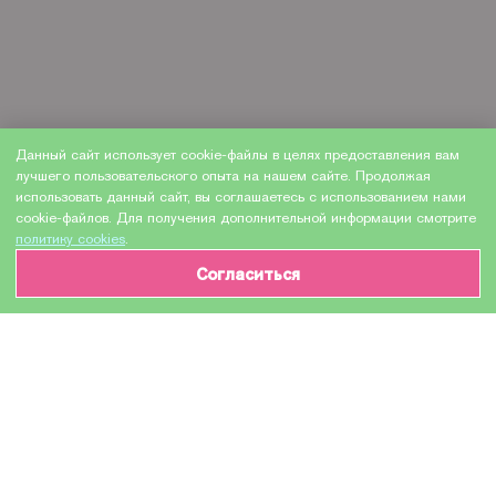
Данный сайт использует cookie-файлы в целях предоставления вам
лучшего пользовательского опыта на нашем сайте. Продолжая
использовать данный сайт, вы соглашаетесь с использованием нами
cookie-файлов. Для получения дополнительной информации смотрите
политику cookies
.
Согласиться
ИНФОРМАЦИЯ О ТОВАРЕ
Характеристики
Доставка и оплата