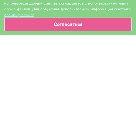
использовать данный сайт, вы соглашаетесь с использованием нами
cookie-файлов. Для получения дополнительной информации смотрите
политику cookies
.
Согласиться
ИНФОРМАЦИЯ О ТОВАРЕ
Характеристики
Доставка и оплата
Производитель
Cactus
Модель
108R00908
Назначение
Для лазерных устройств
Тонер-картридж / Тонер-туба / Картридж с
тонером / Туба с тонером / Тонер / Toner
Тип оборудования
cartridge / Toner
Количество в упаковке
1 шт