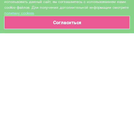
использовать данный сайт, вы соглашаетесь с использованием нами
cookie-файлов. Для получения дополнительной информации смотрите
политику cookies
.
Согласиться
ИНФОРМАЦИЯ О ТОВАРЕ
Характеристики
Доставка и оплата
Производитель
NV Print
Модель
113R00737
Назначение
Для лазерных устройств
Тонер-картридж / Тонер-туба / Картридж с
тонером / Туба с тонером / Тонер / Toner
Тип оборудования
cartridge / Toner
Количество в упаковке
1 шт
Цвет красителя картриджа
черный / black / BK