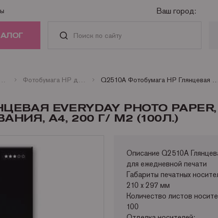
Ваш город:
ты
ТАЛОГ
РИДЖИ
ленки для струйных принтеров и плоттеров
Фотобумага HP для струйных принтеров
Q2510A Фотобумага HP Глянцевая Everyday Photo Paper, для повседневного использования,
АСТИ И
НЦЕВАЯ EVERYDAY PHOTO PAPER,
АДЛЕЖНОСТИ
Я, А4, 200 Г/ М2 (100Л.)
ГА
Описание
Q2510A Глянцева
для ежедневной печати
НАЯ ТЕХНИКА
Габариты печатных носите
210 x 297 мм
Количество листов носител
100
Отделка носителей: