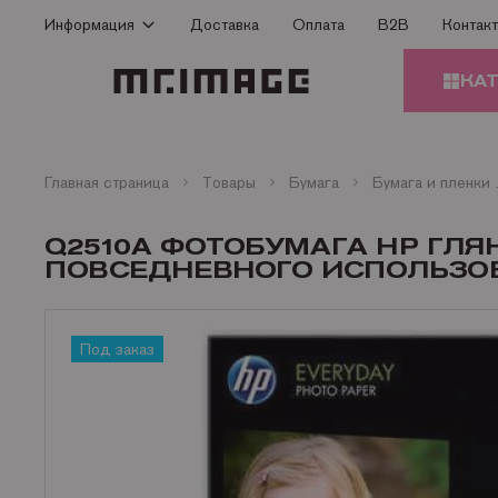
Информация
Доставка
Оплата
B2B
Контак
Способы оплаты
КА
Доставка
Гарантия
КАРТ
Сертификаты
Главная страница
Товары
Бумага
Бумага и п
О Компании
ЗАПЧ
Q2510A ФОТОБУМАГА HP ГЛЯ
ПРИН
Контакты
ПОВСЕДНЕВНОГО ИСПОЛЬЗОВАНИ
Статьи
БУМА
Под заказ
ОФИС