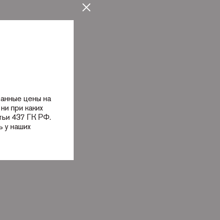
занные цены на
ни при каких
тьи 437 ГК РФ.
 у наших