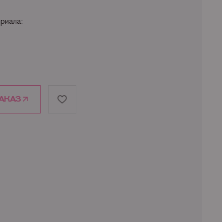
риала:
ля:
В)
АКАЗ