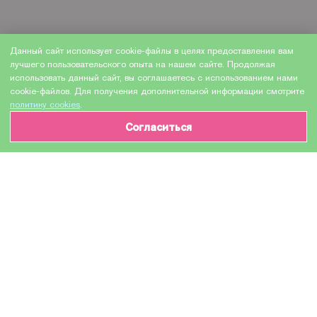
Данный сайт использует cookie-файлы в целях предоставления вам
лучшего пользовательского опыта на нашем сайте. Продолжая
использовать данный сайт, вы соглашаетесь с использованием нами
cookie-файлов. Для получения дополнительной информации смотрите
политику cookies
.
Согласиться
ИНФОРМАЦИЯ О ТОВАРЕ
Характеристики
Доставка и оплата
Производитель
HEWLETT PACKARD
Модель
RM2-6454 / RM2 6454 000CN