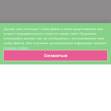
Данный сайт использует cookie-файлы в целях предоставления вам
лучшего пользовательского опыта на нашем сайте. Продолжая
использовать данный сайт, вы соглашаетесь с использованием нами
cookie-файлов. Для получения дополнительной информации смотрите
политику cookies
.
Согласиться
ИНФОРМАЦИЯ О ТОВАРЕ
Характеристики
Доставка и оплата