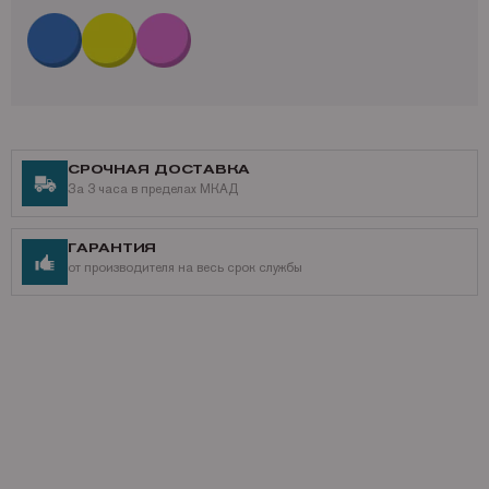
imageClass MF8170C Canon imageClass MF8180 Canon imageClass
MF8180C.
Ресурс Кэнон EP-87BK: 5 000 страниц формата А4, при заполнении на
5%. Размеры упаковки EP-87BK: Не заполнено. Вес в упаковке
оригинального Canon EP-87BK: Не заполнено.
Купить оригинальный лазерный черный / black / BK Canon / Кэнон EP-
87BK с Mr.Image print просто, можно заказать EP-87BK через корзину,
воспользоваться «купить в один клик» или позвонить и оформить заказ
по телефону:
+7 (495) 221-64-51
СРОЧНАЯ ДОСТАВКА
Производитель оставляет за собой право изменять характеристики
За 3 часа в пределах МКАД
продукта. При заказе Вы можете уточнить характеристики
оригинального Canon / Кэнон EP-87BK у специалиста Mr.image print.
Получить дополнительную информацию можно по телефону:
+7 (495)
ГАРАНТИЯ
221-64-51
от производителя на весь срок службы
Наши контакты
Доставка по России,
подробнее о способах доставки
Разнообразные способы оплаты,
подробнее о способах оплаты