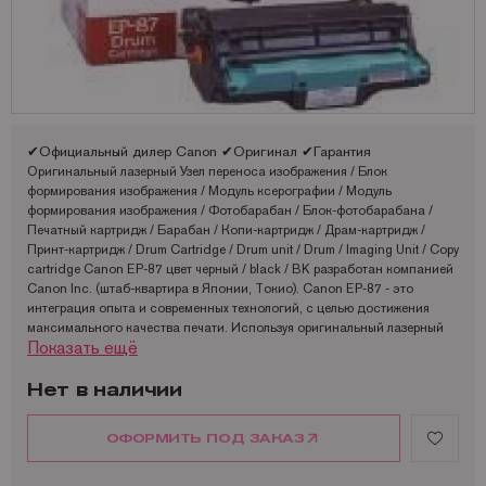
Запчасти для OKI
Мониторы
Lexmark
Аналоги Lexmark
Фотобумага Kodak для струйных принтеров
Пленка для ламинирования Корея
Принтеры Epson
Запчасти для Samsung
Другое
OCE
Аналоги Oki
Фотобумага Lomond и пленки для струйных принтеров
Принтеры Hewllet Packard
Мониторы HP
Запчасти для Toshiba
OKI
Аналоги Panasonic
Принтеры Lexmark
Запчасти для Xerox
Panasonic
Аналоги Pantum
Принтеры OKI
✔Официальный дилер Canon ✔Оригинал ✔Гарантия
Pantum
Аналоги Ricoh
Принтеры Panasonic
Оригинальный лазерный Узел переноса изображения / Блок
формирования изображения / Модуль ксерографии / Модуль
Ricoh
Аналоги Samsung
Принтеры Ricoh
формирования изображения / Фотобарабан / Блок-фотобарабана /
Печатный картридж / Барабан / Копи-картридж / Драм-картридж /
Samsung
Аналоги Sharp
Принтеры Samsung
Принт-картридж / Drum Cartridge / Drum unit / Drum / Imaging Unit / Copy
cartridge Canon EP-87 цвет черный / black / BK разработан компанией
Sharp
Аналоги Xerox
Принтеры Sharp
Canon Inc. (штаб-квартира в Японии, Токио). Canon EP-87 - это
интеграция опыта и современных технологий, с целью достижения
Toshiba
Принтеры XEROX
максимального качества печати. Используя оригинальный лазерный
Показать ещё
Узел переноса изображения / Блок формирования изображения /
Xerox
Факсы Panasonic
Модуль ксерографии / Модуль формирования изображения /
Катюша
Принтеры Kyocera
Фотобарабан / Блок-фотобарабана / Печатный картридж / Барабан /
Нет в наличии
Копи-картридж / Драм-картридж / Принт-картридж / Drum Cartridge /
Drum unit / Drum / Imaging Unit / Copy cartridge Canon EP-87 Вы
ОФОРМИТЬ ПОД ЗАКАЗ
достигаете максимального соответствия расходного материала к
устройству печати (УП), что снижает вероятность быстрого износа,
поломок и сбоев в работе ПУ и гарантирует максимальное качество