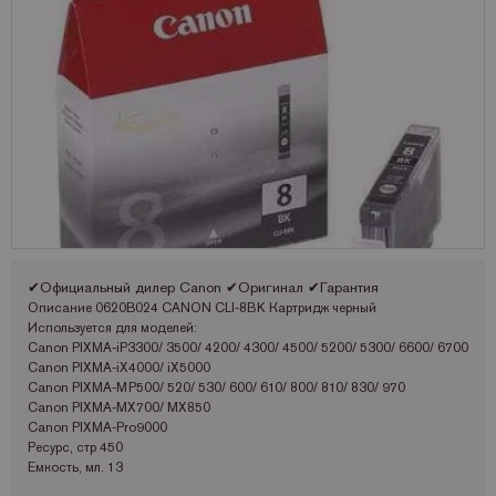
Запчасти для OKI
Мониторы
Lexmark
Аналоги Lexmark
Фотобумага Kodak для струйных принтеров
Пленка для ламинирования Корея
Принтеры Epson
Запчасти для Samsung
Другое
OCE
Аналоги Oki
Фотобумага Lomond и пленки для струйных принтеров
Принтеры Hewllet Packard
Мониторы HP
Запчасти для Toshiba
OKI
Аналоги Panasonic
Принтеры Lexmark
Запчасти для Xerox
Panasonic
Аналоги Pantum
Принтеры OKI
Pantum
Аналоги Ricoh
Принтеры Panasonic
Ricoh
Аналоги Samsung
Принтеры Ricoh
Samsung
Аналоги Sharp
Принтеры Samsung
Sharp
Аналоги Xerox
Принтеры Sharp
✔Официальный дилер Canon ✔Оригинал ✔Гарантия
Описание
0620B024 CANON CLI-8BK Картридж черный
Toshiba
Принтеры XEROX
Используется для моделей:
Canon PIXMA-iP3300/ 3500/ 4200/ 4300/ 4500/ 5200/ 5300/ 6600/ 6700
Xerox
Факсы Panasonic
Canon PIXMA-iX4000/ iX5000
Canon PIXMA-MP500/ 520/ 530/ 600/ 610/ 800/ 810/ 830/ 970
Катюша
Принтеры Kyocera
Canon PIXMA-MX700/ MX850
Canon PIXMA-Pro9000
Ресурс, стр 450
Емкость, мл. 13