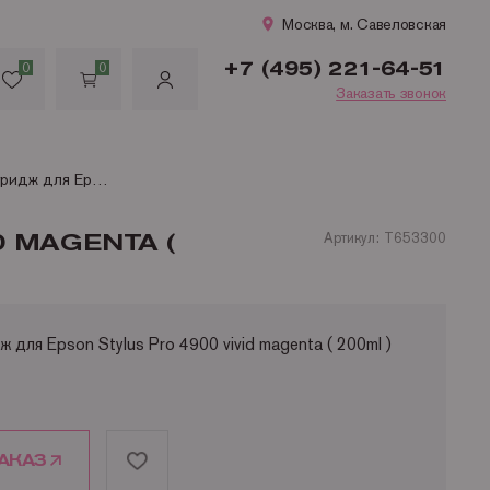
Москва, м. Савеловская
+7 (495) 221-64-51
0
0
Заказать звонок
T6533 / T653300 Картридж для Epson Stylus Pro 4900 vivid magenta ( 200ml )
D MAGENTA (
Артикул: T653300
для Epson Stylus Pro 4900 vivid magenta ( 200ml )
АКАЗ