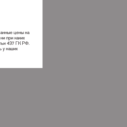
занные цены на
ни при каких
тьи 437 ГК РФ.
 у наших