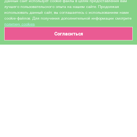
Данный сайт использует cookie-файлы в целях предоставления вам
лучшего пользовательского опыта на нашем сайте. Продолжая
использовать данный сайт, вы соглашаетесь с использованием нами
cookie-файлов. Для получения дополнительной информации смотрите
политику cookies
.
Согласиться
ИНФОРМАЦИЯ О ТОВАРЕ
Характеристики
Доставка и оплата
Производитель
HEWLETT PACKARD
Модель
CE340AC / CE340A №651A
Назначение
Для лазерных устройств
Тонер-картридж / Тонер-туба / Картридж с
тонером / Туба с тонером / Тонер / Toner
Тип оборудования
cartridge / Toner