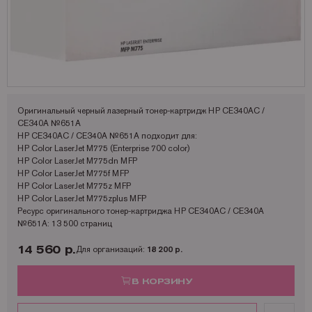
Запчасти для OKI
Мониторы
Lexmark
Аналоги Lexmark
Фотобумага Kodak для струйных принтеров
Пленка для ламинирования Корея
Принтеры Epson
Запчасти для Samsung
Другое
OCE
Аналоги Oki
Фотобумага Lomond и пленки для струйных принтеров
Принтеры Hewllet Packard
Мониторы HP
Запчасти для Toshiba
OKI
Аналоги Panasonic
Принтеры Lexmark
Запчасти для Xerox
Panasonic
Аналоги Pantum
Принтеры OKI
Pantum
Аналоги Ricoh
Принтеры Panasonic
Оригинальный черный лазерный тонер-картридж HP CE340AC /
CE340A №651A
Ricoh
Аналоги Samsung
Принтеры Ricoh
HP CE340AC / CE340A №651A подходит для:
HP Color LaserJet M775 (Enterprise 700 color)
Samsung
Аналоги Sharp
Принтеры Samsung
HP Color LaserJet M775dn MFP
HP Color LaserJet M775f MFP
Sharp
Аналоги Xerox
Принтеры Sharp
HP Color LaserJet M775z MFP
HP Color LaserJet M775zplus MFP
Toshiba
Принтеры XEROX
Ресурс оригинального тонер-картриджа HP CE340AC / CE340A
№651A: 13 500 страниц
Xerox
Факсы Panasonic
Катюша
Принтеры Kyocera
14 560 р.
Для организаций:
18 200 р.
В КОРЗИНУ