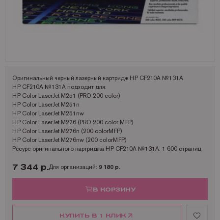
Запчасти для OKI
Мониторы
Lexmark
Аналоги Lexmark
Фотобумага Kodak для струйных принтеров
Пленка для ламинирования Корея
Принтеры Epson
Запчасти для Samsung
Другое
OCE
Аналоги Oki
Фотобумага Lomond и пленки для струйных принтеров
Принтеры Hewllet Packard
Мониторы HP
Запчасти для Toshiba
OKI
Аналоги Panasonic
Принтеры Lexmark
Запчасти для Xerox
Panasonic
Аналоги Pantum
Принтеры OKI
Pantum
Аналоги Ricoh
Принтеры Panasonic
Оригинальный черный лазерный картридж HP CF210A №131A
HP CF210A №131A подходит для:
Ricoh
Аналоги Samsung
Принтеры Ricoh
HP Color LaserJet M251 (PRO 200 color)
HP Color LaserJet M251n
Samsung
Аналоги Sharp
Принтеры Samsung
HP Color LaserJet M251nw
HP Color LaserJet M276 (PRO 200 color MFP)
Sharp
Аналоги Xerox
Принтеры Sharp
HP Color LaserJet M276n (200 colorMFP)
HP Color LaserJet M276nw (200 colorMFP)
Toshiba
Принтеры XEROX
Ресурс оригинального картриджа HP CF210A №131A: 1 600 страниц
Xerox
Факсы Panasonic
7 344 р.
Для организаций:
9 180 р.
Катюша
Принтеры Kyocera
В КОРЗИНУ
КУПИТЬ В 1 КЛИК