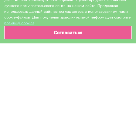
лучшего пользовательского опыта на нашем сайте. Продолжая
использовать данный сайт, вы соглашаетесь с использованием нами
cookie-файлов. Для получения дополнительной информации смотрите
политику cookies
.
Согласиться
ИНФОРМАЦИЯ О ТОВАРЕ
Характеристики
Доставка и оплата
Производитель
HEWLETT PACKARD
Модель
CF210A №131A
Назначение
Для лазерных устройств
Тип оборудования
Картридж (или контейнер с чернилами)
Количество в упаковке
1 шт