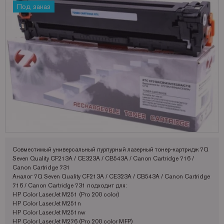
Под заказ
Запчасти для OKI
Мониторы
Lexmark
Аналоги Lexmark
Фотобумага Kodak для струйных принтеров
Пленка для ламинирования Корея
Принтеры Epson
Запчасти для Samsung
Другое
OCE
Аналоги Oki
Фотобумага Lomond и пленки для струйных принтеров
Принтеры Hewllet Packard
Мониторы HP
Запчасти для Toshiba
OKI
Аналоги Panasonic
Принтеры Lexmark
Запчасти для Xerox
Panasonic
Аналоги Pantum
Принтеры OKI
Pantum
Аналоги Ricoh
Принтеры Panasonic
Ricoh
Аналоги Samsung
Принтеры Ricoh
Samsung
Аналоги Sharp
Принтеры Samsung
Sharp
Аналоги Xerox
Принтеры Sharp
Toshiba
Принтеры XEROX
Совместимый универсальный пурпурный лазерный тонер-картридж 7Q
Seven Quality CF213A / CE323A / CB543A / Canon Cartridge 716 /
Xerox
Факсы Panasonic
Canon Cartridge 731
Аналог 7Q Seven Quality CF213A / CE323A / CB543A / Canon Cartridge
Катюша
Принтеры Kyocera
716 / Canon Cartridge 731 подходит для:
HP Color LaserJet M251 (Pro 200 color)
HP Color LaserJet M251n
HP Color LaserJet M251nw
HP Color LaserJet M276 (Pro 200 color MFP)