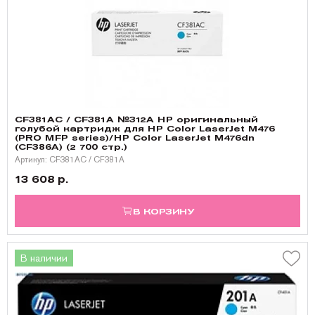
CF381AC / CF381A №312A HP оригинальный
голубой картридж для HP Color LaserJet M476
(PRO MFP series)/HP Color LaserJet M476dn
(CF386A) (2 700 стр.)
Артикул: CF381AC / CF381A
13 608 р.
В КОРЗИНУ
В наличии