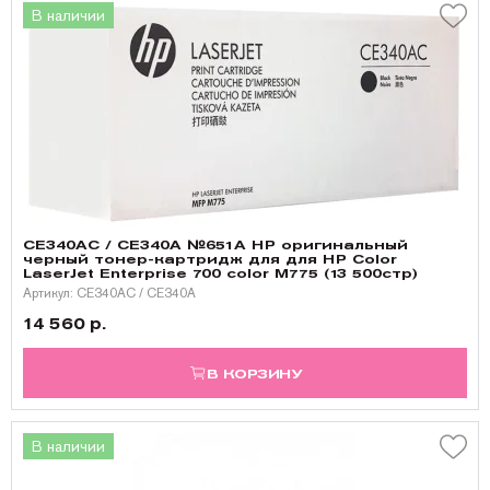
В наличии
CE340AC / CE340A №651A HP оригинальный
черный тонер-картридж для для HP Color
LaserJet Enterprise 700 color M775 (13 500стр)
Артикул: CE340AC / CE340A
14 560 р.
В КОРЗИНУ
В наличии