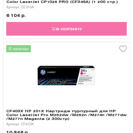
Color LaserJet CP1025 PRO (CF346A) (1 200 стр.)
Артикул: CE310A
6 104 р.
В КОРЗИНУ
В наличии
CF403X HP 201X Картридж пурпурный для HP
Color LaserJet Pro M252dw /M252n /M274n /M277dw
/M277n Magenta (2 300стр)
Артикул: CF403X
10 848 р.