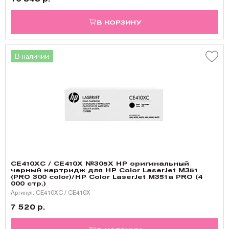
В КОРЗИНУ
В наличии
CE410XC / CE410X №305X HP оригинальный
черный картридж для HP Color LaserJet M351
(PRO 300 color)/HP Color LaserJet M351a PRO (4
000 стр.)
Артикул: CE410XC / CE410X
7 520 р.