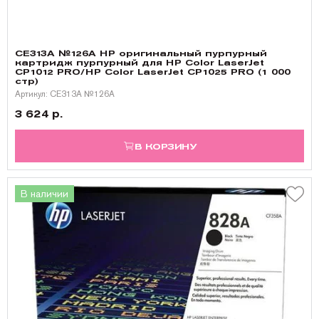
CE313A №126A HP оригинальный пурпурный
картридж пурпурный для HP Color LaserJet
CP1012 PRO/HP Color LaserJet CP1025 PRO (1 000
стр)
Артикул: CE313A №126A
3 624 р.
В КОРЗИНУ
В наличии