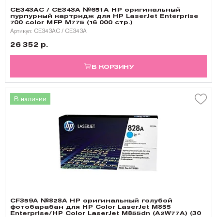
CE343AC / CE343A №651A HP оригинальный
пурпурный картридж для HP LaserJet Enterprise
700 color MFP M775 (16 000 стр.)
Артикул: CE343AC / CE343A
26 352 р.
В КОРЗИНУ
В наличии
CF359A №828A HP оригинальный голубой
фотобарабан для HP Color LaserJet M855
Enterprise/HP Color LaserJet M855dn (A2W77A) (30