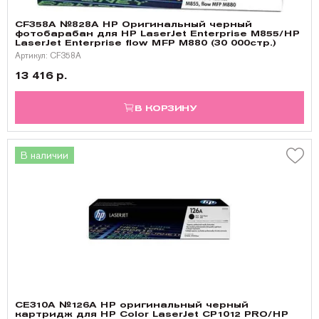
CF358A №828A HP Оригинальный черный
фотобарабан для HP LaserJet Enterprise M855/HP
LaserJet Enterprise flow MFP M880 (30 000стр.)
Артикул: CF358A
13 416 р.
В КОРЗИНУ
В наличии
CE310A №126A HP оригинальный черный
картридж для HP Color LaserJet CP1012 PRO/HP