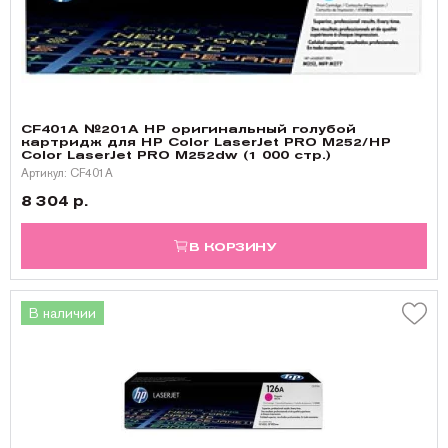
CF401A №201A HP оригинальный голубой
картридж для HP Color LaserJet PRO M252/HP
Color LaserJet PRO M252dw (1 000 стр.)
Артикул: CF401A
8 304 р.
В КОРЗИНУ
В наличии