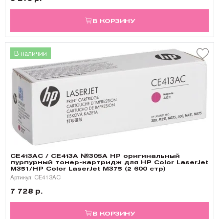
В КОРЗИНУ
В наличии
CE413AC / CE413A №305A HP оригинальный
пурпурный тонер-картридж для HP Color LaserJet
M351/HP Color LaserJet M375 (2 600 стр)
Артикул: CE413AC
7 728 р.
В КОРЗИНУ