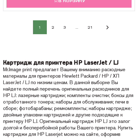
В КОРЗИНУ
1
2
3
...
21
Картридж для принтера HP LaserJet / LJ
Mr.Image print предлагает Вашему вниманию расходные
материалы для принтеров Hewlett Packard / HP / ХП
LaserJet / LJ по низким ценам. В данной выборке Вы
найдете полный перечень оригинальных расходников для
HP LJ: лазерные картриджи; комплекты очистки; боксы для
отработанного тонера; наборы для обслуживания; печи в
сборе; фотобарабаны; ремкомплекты; наборы картридже;
двойные упаковки картриджей и другие подходящие к
принтеру HP LJ. Оригинальный картридж HP LJ это залог
долгой и бесперебойной работы Вашего принтера. Купить
картриджи для HP Laserjet можно на сайте, оформив