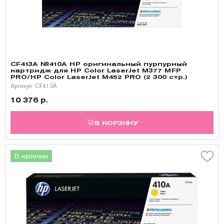
CF413A №410A HP оригинальный пурпурный
картридж для HP Color LaserJet M377 MFP
PRO/HP Color LaserJet M452 PRO (2 300 стр.)
Артикул: CF413A
10 376 р.
В КОРЗИНУ
В наличии