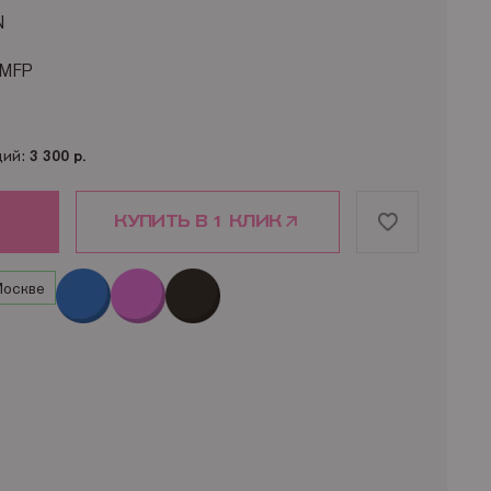
N
 MFP
 MFP
ртриджа HP Q6002A №124А: 2 000 страниц
ций:
3 300 р.
КУПИТЬ В 1 КЛИК
Москве