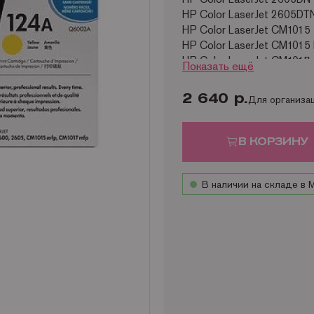
HP Color LaserJet 2605DT
HP Color LaserJet CM1015
HP Color LaserJet CM1015
HP Color LaserJet CM1017
Показать ещё
HP Color LaserJet CM1017
Ресурс оригинального ка
2 640 р.
Для организа
В КОРЗИНУ
В наличии на складе в 