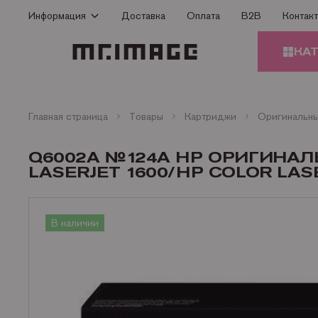
Информация
Доставка
Оплата
B2B
Контак
Способы оплаты
КА
Доставка
Гарантия
КАРТ
Сертификаты
Главная страница
Товары
Картриджи
О Компании
ЗАПЧ
Q6002A №124А HP ОРИГИНА
ПРИН
Контакты
LASERJET 1600/HP COLOR LASER
Статьи
БУМА
В наличии
ОФИС