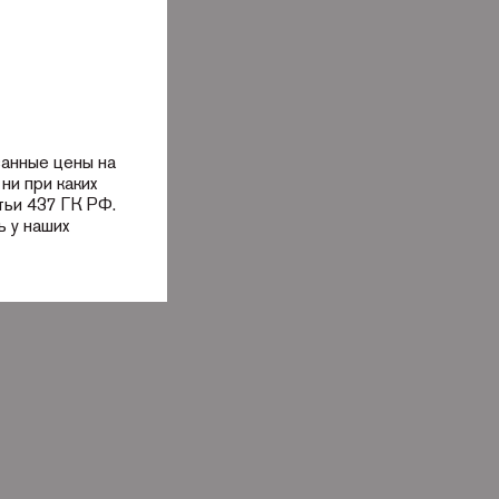
занные цены на
ни при каких
тьи 437 ГК РФ.
 у наших