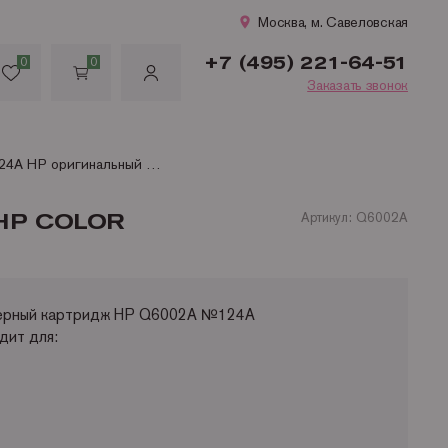
Москва, м. Савеловская
+7 (495) 221-64-51
0
0
Заказать звонок
Q6002A №124А HP оригинальный желтый картридж для HP Color LaserJet 1600/HP Color LaserJet 2600 (2 000 стр.)
HP COLOR
Артикул: Q6002A
зерный картридж HP Q6002A №124А
ит для: