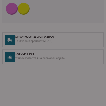
Производитель оставляет за собой право изменять характеристики
продукта. При заказе Вы можете уточнить характеристики
оригинального C9467A у специалиста Mr.image print.
Получить дополнительную информацию можно по телефону: +7 (495)
221-64-51
Наши контакты
Доставка по России,
подробнее о способах доставки
СРОЧНАЯ ДОСТАВКА
Разнообразные способы оплаты,
подробнее о способах оплаты
За 3 часа в пределах МКАД
ГАРАНТИЯ
от производителя на весь срок службы