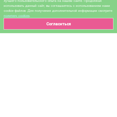
лучшего пользовательского опыта на нашем сайте. Продолжая
использовать данный сайт, вы соглашаетесь с использованием нами
cookie-файлов. Для получения дополнительной информации смотрите
политику cookies
.
Согласиться
ИНФОРМАЦИЯ О ТОВАРЕ
Характеристики
Доставка и оплата
Производитель
HEWLETT PACKARD
Модель
C9467A
Назначение
Для струйных устройств
Тип оборудования
Картридж (или контейнер с чернилами)
Количество в упаковке
1 шт
Тип чернил
на пигментной основе