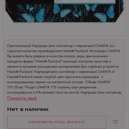
Запчасти для OKI
Мониторы
Lexmark
Аналоги Lexmark
Фотобумага Kodak для струйных принтеров
Пленка для ламинирования Корея
Принтеры Epson
Запчасти для Samsung
Другое
OCE
Аналоги Oki
Фотобумага Lomond и пленки для струйных принтеров
Принтеры Hewllet Packard
Мониторы HP
Запчасти для Toshiba
OKI
Аналоги Panasonic
Принтеры Lexmark
Запчасти для Xerox
Panasonic
Аналоги Pantum
Принтеры OKI
Pantum
Аналоги Ricoh
Принтеры Panasonic
Оригинальный Картридж (или контейнер с чернилами) C9467A это
гарантия качества производителя Hewlett Packard. Используя C9467A
Ricoh
Аналоги Samsung
Принтеры Ricoh
Вы можете быть уверены в качестве печати, ведь оригинальные
продукты фирмы "Hewlett Packard" проходят контроль качества и
Samsung
Аналоги Sharp
Принтеры Samsung
являются лучшими расходными материалами Для струйных устройств
Hewlett Packard. Картридж (или контейнер с чернилами) C9467A от
Sharp
Аналоги Xerox
Принтеры Sharp
Hewlett Packard имеет голубой цвет красителя картриджа , с
использованием чернил на пигментной основе . Объём C9467A
Toshiba
Принтеры XEROX
775.00 мл. Ресурс C9467A 775 страниц (при умеренном
использовании и 5% заливки текстом листа). Картридж (или контейнер
Xerox
Факсы Panasonic
Показать ещё
с чернилами) рекомендуется использовать при температуре 15 до 35°
Катюша
Принтеры Kyocera
C. Хранить C9467A рекомендуется при температуре от 5 до 40 °C и
влажности от 5 до 95 %.
Нет в наличии
Размеры упаковки C9467A: 324x120x64 мм. Вес в упаковке 1.36 кг.
Картридж (или контейнер с чернилами) C9467A от Hewlett Packard
ОФОРМИТЬ ПОД ЗАКАЗ
совместим с такими моделями устройств как:
HP DesignJet Z6100 HP DesignJet Z6100PS.