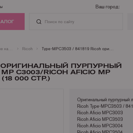
Ваш город:
ты
ТАЛОГ
РИДЖИ
Оригинальные картриджи
Ricoh
Type-MPC3503 / 841819 Ricoh оригинальный пурпурный картридж для Ricoh Aficio MP C3003/Ricoh Aficio MP C3503/Ricoh Aficio MP C3004 (18 000 стр.)
АСТИ И
COH ОРИГИНАЛЬНЫЙ ПУРПУРНЫЙ
АДЛЕЖНОСТИ
MP C3003/RICOH AFICIO MP
18 000 СТР.)
ГА
Оригинальный пурпурный 
НАЯ ТЕХНИКА
Ricoh Type-MPC3503 / 84
Ricoh Aficio MPC3003
Ricoh Aficio MPC3503
Ricoh Aficio MPC3004
Ricoh Aficio MPC3504