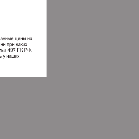
занные цены на
ни при каких
тьи 437 ГК РФ.
 у наших