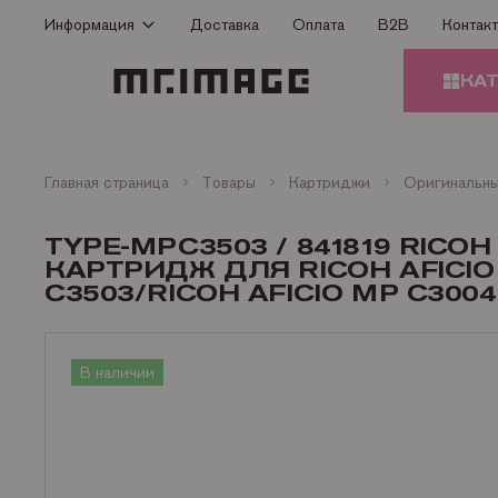
Информация
Доставка
Оплата
B2B
Контак
Способы оплаты
КА
Доставка
Гарантия
КАРТ
Сертификаты
Главная страница
Товары
Картриджи
О Компании
ЗАПЧ
TYPE-MPC3503 / 841819 RI
ПРИН
Контакты
КАРТРИДЖ ДЛЯ RICOH AFICIO 
C3503/RICOH AFICIO MP C3004 (
Статьи
БУМА
В наличии
ОФИС