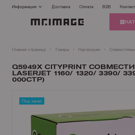
Информация
Доставка
Оплата
B2B
Контак
Способы оплаты
КА
Доставка
Гарантия
КАРТ
Сертификаты
Главная страница
Товары
Картриджи
О Компании
ЗАПЧ
Q5949X CITYPRINT СОВМЕСТ
ПРИН
Контакты
LASERJET 1160/ 1320/ 3390/ 33
000СТР)
Статьи
БУМА
Под заказ
ОФИС