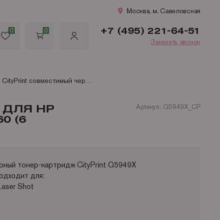
Москва, м. Савеловская
+7 (495) 221-64-51
0
0
Заказать звонок
Q5949X CityPrint совместимый черный тонер-картридж для HP LaserJet 1160/ 1320/ 3390/ 3392; Canon LBP i-Sensys 3300/ 3360 (6 000стр)
 ДЛЯ HP
Артикул: Q5949X_CP
0 (6
рный тонер-картридж CityPrint Q5949X
подходит для:
Laser Shot