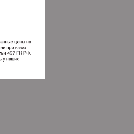
занные цены на
ни при каких
тьи 437 ГК РФ.
 у наших