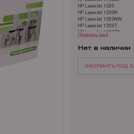
HP LaserJet 1320
HP LaserJet 1320N
HP LaserJet 1320NW
HP LaserJet 1320T
HP LaserJet 1320TN
Показать ещё
HP LaserJet 3390
HP LaserJet 3392
Нет в наличии
Ресурс совместимого тоне
ОФОРМИТЬ ПОД З