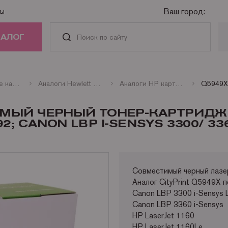
Ваш город:
ты
ТАЛОГ
РИДЖИ
Совместимые картриджи
Аналоги Hewlett Packard
Аналоги HP картриджи лазерные монохромные
АСТИ И
ИМЫЙ ЧЕРНЫЙ ТОНЕР-КАРТРИДЖ
АДЛЕЖНОСТИ
92; CANON LBP I-SENSYS 3300/ 336
ГА
Совместимый черный лазе
НАЯ ТЕХНИКА
Аналог CityPrint Q5949X 
Canon LBP 3300 i-Sensys 
Canon LBP 3360 i-Sensys
HP LaserJet 1160
HP LaserJet 1160Le